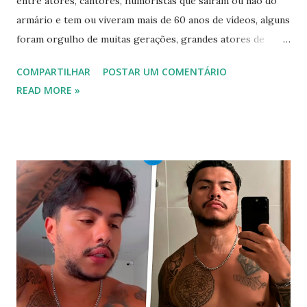
entre atores, cantores, humoristas que saíram ou não do
armário e tem ou viveram mais de 60 anos de vídeos, alguns
foram orgulho de muitas gerações, grandes atores de
novelas, cantores de sucesso e pessoas bem sucedidas que
COMPARTILHAR
POSTAR UM COMENTÁRIO
foram gays, bissexuais ou algo mais. 20 GAYS IDOSOS •
READ MORE »
FAMOSOS GAYS QUE SAIRAM DO ARMÁRIO E SE
ASSUMIRAM GAYS OU BISSEXUAIS Famosos brasileiros
cantores e atores que saíram do armário na terceira idade
e se assumiram gays u bissexuais 00:04 Curtir e comentar:
00:04 Abertura do vídeo: 00:15 AVISO 00:18 Não é
recomendado “retirar alguém do armário”, sexualidade e
tempo é algo particular de cada indivíduo, cabendo somente
a ele sair ou não. As pessoas mencionadas nesse vídeo
escolheram ser públicas e antes deste TODAS já tiveram a
sexualidade exposta. MAIORES DE 60 ANOS Tuca Andrada
00:41 Famosos foi flagrado beijando outro homem no