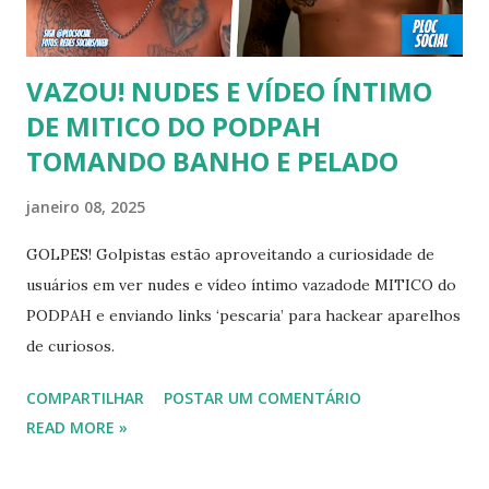
carnaval do Rio Alexandre Frota 00:56 Ator se diz hetero,
mas fez filmes com tr...
VAZOU! NUDES E VÍDEO ÍNTIMO
DE MITICO DO PODPAH
TOMANDO BANHO E PELADO
janeiro 08, 2025
GOLPES! Golpistas estão aproveitando a curiosidade de
usuários em ver nudes e vídeo íntimo vazadode MITICO do
PODPAH e enviando links ‘pescaria’ para hackear aparelhos
de curiosos.
COMPARTILHAR
POSTAR UM COMENTÁRIO
READ MORE »