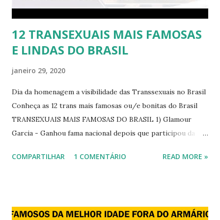
12 TRANSEXUAIS MAIS FAMOSAS
E LINDAS DO BRASIL
janeiro 29, 2020
Dia da homenagem a visibilidade das Transsexuais no Brasil
Conheça as 12 trans mais famosas ou/e bonitas do Brasil
TRANSEXUAIS MAIS FAMOSAS DO BRASIL 1) Glamour
Garcia - Ganhou fama nacional depois que participou da
novela "A dona do pedaço" da TV Globo dando vida a
COMPARTILHAR
1 COMENTÁRIO
READ MORE »
transexual, Britney. 2) Lea T é uma famosa modelo
transsexual brasileira. Em entrevista à revista Época, Lea
revelou ter perdido a virgindade como mulher após se
submeter à cirurgia de redesignação sexual. A modelo
disse, ainda, que realizou a cirurgia em busca de ser feliz, e