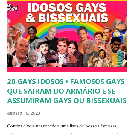
não para agradar a um homem. 3) Léo Aquilla - Apresenta o
programa "A Tarde é Sua", na Rede TV, ao lado de Sonia
Abrão. A loira também participou do reality show "A
Fazenda", exibido pela Record TV. 4) Thalita Zampirolli -
Thalita Zampirolli é modelo, atriz e empresária. A loira
alcançou a fama após ser apontada como affair do ex-
jogador Romário. 5) Ariadna Arantes - Ariadna Arantes
ficou nacionalmente conhecida após sua ...
20 GAYS IDOSOS • FAMOSOS GAYS
QUE SAIRAM DO ARMÁRIO E SE
ASSUMIRAM GAYS OU BISSEXUAIS
agosto 10, 2023
Confira e veja nesse vídeo uma lista de pessoa famosas