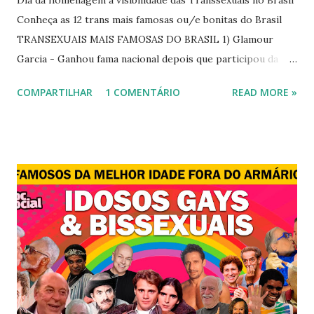
Dia da homenagem a visibilidade das Transsexuais no Brasil
Conheça as 12 trans mais famosas ou/e bonitas do Brasil
TRANSEXUAIS MAIS FAMOSAS DO BRASIL 1) Glamour
Garcia - Ganhou fama nacional depois que participou da
novela "A dona do pedaço" da TV Globo dando vida a
COMPARTILHAR
1 COMENTÁRIO
READ MORE »
transexual, Britney. 2) Lea T é uma famosa modelo
transsexual brasileira. Em entrevista à revista Época, Lea
revelou ter perdido a virgindade como mulher após se
submeter à cirurgia de redesignação sexual. A modelo
disse, ainda, que realizou a cirurgia em busca de ser feliz, e
não para agradar a um homem. 3) Léo Aquilla - Apresenta o
programa "A Tarde é Sua", na Rede TV, ao lado de Sonia
Abrão. A loira também participou do reality show "A
Fazenda", exibido pela Record TV. 4) Thalita Zampirolli -
Thalita Zampirolli é modelo, atriz e empresária. A loira
alcançou a fama após ser apontada como affair do ex-