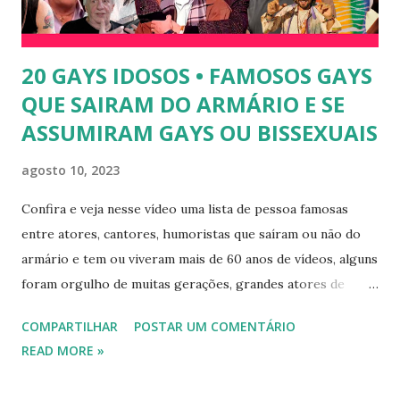
jogador Romário. 5) Ariadna Arantes - Ariadna Arantes
ficou nacionalmente conhecida após sua ...
20 GAYS IDOSOS • FAMOSOS GAYS
QUE SAIRAM DO ARMÁRIO E SE
ASSUMIRAM GAYS OU BISSEXUAIS
agosto 10, 2023
Confira e veja nesse vídeo uma lista de pessoa famosas
entre atores, cantores, humoristas que saíram ou não do
armário e tem ou viveram mais de 60 anos de vídeos, alguns
foram orgulho de muitas gerações, grandes atores de
novelas, cantores de sucesso e pessoas bem sucedidas que
COMPARTILHAR
POSTAR UM COMENTÁRIO
foram gays, bissexuais ou algo mais. 20 GAYS IDOSOS •
READ MORE »
FAMOSOS GAYS QUE SAIRAM DO ARMÁRIO E SE
ASSUMIRAM GAYS OU BISSEXUAIS Famosos brasileiros