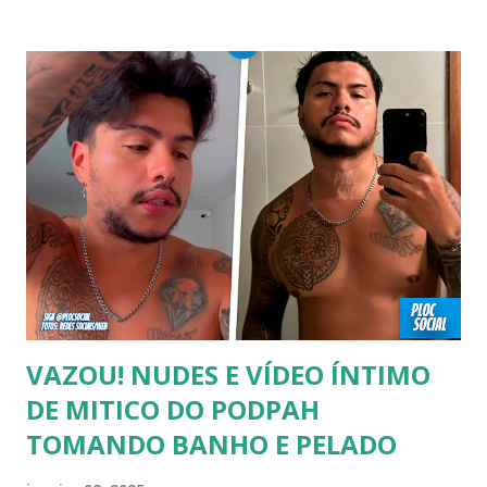
cantores e atores que saíram do armário na terceira idade
e se assumiram gays u bissexuais 00:04 Curtir e comentar:
00:04 Abertura do vídeo: 00:15 AVISO 00:18 Não é
recomendado “retirar alguém do armário”, sexualidade e
tempo é algo particular de cada indivíduo, cabendo somente
a ele sair ou não. As pessoas mencionadas nesse vídeo
escolheram ser públicas e antes deste TODAS já tiveram a
sexualidade exposta. MAIORES DE 60 ANOS Tuca Andrada
00:41 Famosos foi flagrado beijando outro homem no
carnaval do Rio Alexandre Frota 00:56 Ator se diz hetero,
mas fez filmes com tr...
VAZOU! NUDES E VÍDEO ÍNTIMO
DE MITICO DO PODPAH
TOMANDO BANHO E PELADO