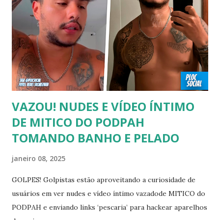
a ele sair ou não. As pessoas mencionadas nesse vídeo
escolheram ser públicas e antes deste TODAS já tiveram a
sexualidade exposta. MAIORES DE 60 ANOS Tuca Andrada
00:41 Famosos foi flagrado beijando outro homem no
carnaval do Rio Alexandre Frota 00:56 Ator se diz hetero,
mas fez filmes com tr...
VAZOU! NUDES E VÍDEO ÍNTIMO
DE MITICO DO PODPAH
TOMANDO BANHO E PELADO
janeiro 08, 2025
GOLPES! Golpistas estão aproveitando a curiosidade de
usuários em ver nudes e vídeo íntimo vazadode MITICO do
PODPAH e enviando links ‘pescaria’ para hackear aparelhos