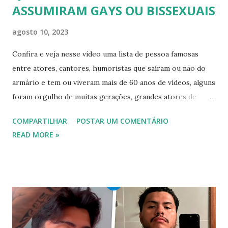
ASSUMIRAM GAYS OU BISSEXUAIS
agosto 10, 2023
Confira e veja nesse vídeo uma lista de pessoa famosas
entre atores, cantores, humoristas que saíram ou não do
armário e tem ou viveram mais de 60 anos de vídeos, alguns
foram orgulho de muitas gerações, grandes atores de
novelas, cantores de sucesso e pessoas bem sucedidas que
COMPARTILHAR
POSTAR UM COMENTÁRIO
foram gays, bissexuais ou algo mais. 20 GAYS IDOSOS •
READ MORE »
FAMOSOS GAYS QUE SAIRAM DO ARMÁRIO E SE
ASSUMIRAM GAYS OU BISSEXUAIS Famosos brasileiros
cantores e atores que saíram do armário na terceira idade
e se assumiram gays u bissexuais 00:04 Curtir e comentar:
00:04 Abertura do vídeo: 00:15 AVISO 00:18 Não é
recomendado “retirar alguém do armário”, sexualidade e
tempo é algo particular de cada indivíduo, cabendo somente