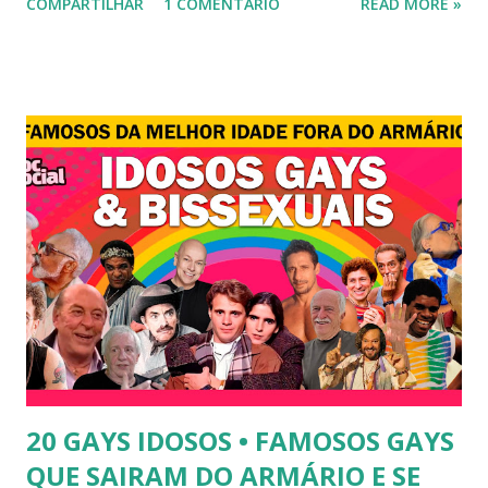
COMPARTILHAR
1 COMENTÁRIO
READ MORE »
transexual, Britney. 2) Lea T é uma famosa modelo
transsexual brasileira. Em entrevista à revista Época, Lea
revelou ter perdido a virgindade como mulher após se
submeter à cirurgia de redesignação sexual. A modelo
disse, ainda, que realizou a cirurgia em busca de ser feliz, e
não para agradar a um homem. 3) Léo Aquilla - Apresenta o
programa "A Tarde é Sua", na Rede TV, ao lado de Sonia
Abrão. A loira também participou do reality show "A
Fazenda", exibido pela Record TV. 4) Thalita Zampirolli -
Thalita Zampirolli é modelo, atriz e empresária. A loira
alcançou a fama após ser apontada como affair do ex-
jogador Romário. 5) Ariadna Arantes - Ariadna Arantes
ficou nacionalmente conhecida após sua ...
20 GAYS IDOSOS • FAMOSOS GAYS
QUE SAIRAM DO ARMÁRIO E SE