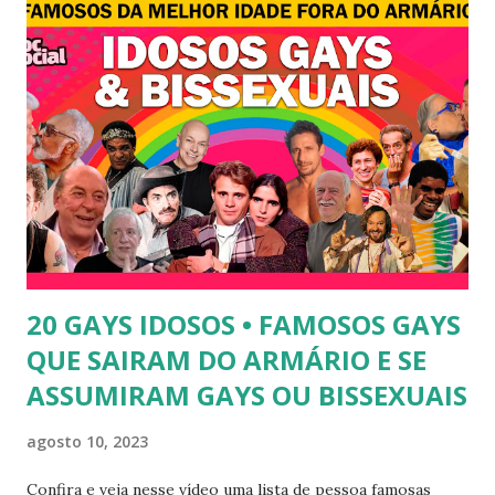
disse, ainda, que realizou a cirurgia em busca de ser feliz, e
não para agradar a um homem. 3) Léo Aquilla - Apresenta o
programa "A Tarde é Sua", na Rede TV, ao lado de Sonia
Abrão. A loira também participou do reality show "A
Fazenda", exibido pela Record TV. 4) Thalita Zampirolli -
Thalita Zampirolli é modelo, atriz e empresária. A loira
alcançou a fama após ser apontada como affair do ex-
jogador Romário. 5) Ariadna Arantes - Ariadna Arantes
ficou nacionalmente conhecida após sua ...
20 GAYS IDOSOS • FAMOSOS GAYS
QUE SAIRAM DO ARMÁRIO E SE
ASSUMIRAM GAYS OU BISSEXUAIS
agosto 10, 2023
Confira e veja nesse vídeo uma lista de pessoa famosas