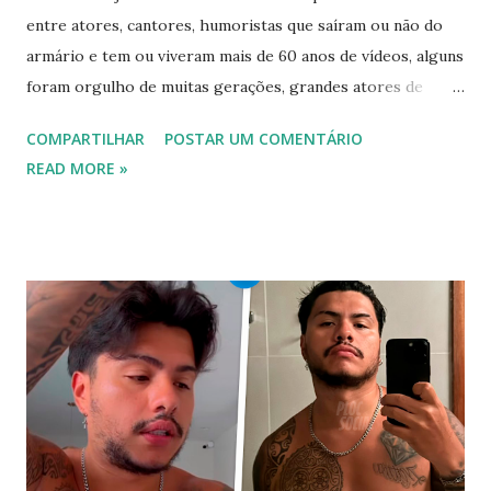
entre atores, cantores, humoristas que saíram ou não do
armário e tem ou viveram mais de 60 anos de vídeos, alguns
foram orgulho de muitas gerações, grandes atores de
novelas, cantores de sucesso e pessoas bem sucedidas que
COMPARTILHAR
POSTAR UM COMENTÁRIO
foram gays, bissexuais ou algo mais. 20 GAYS IDOSOS •
READ MORE »
FAMOSOS GAYS QUE SAIRAM DO ARMÁRIO E SE
ASSUMIRAM GAYS OU BISSEXUAIS Famosos brasileiros
cantores e atores que saíram do armário na terceira idade
e se assumiram gays u bissexuais 00:04 Curtir e comentar:
00:04 Abertura do vídeo: 00:15 AVISO 00:18 Não é
recomendado “retirar alguém do armário”, sexualidade e
tempo é algo particular de cada indivíduo, cabendo somente
a ele sair ou não. As pessoas mencionadas nesse vídeo
escolheram ser públicas e antes deste TODAS já tiveram a
sexualidade exposta. MAIORES DE 60 ANOS Tuca Andrada
00:41 Famosos foi flagrado beijando outro homem no