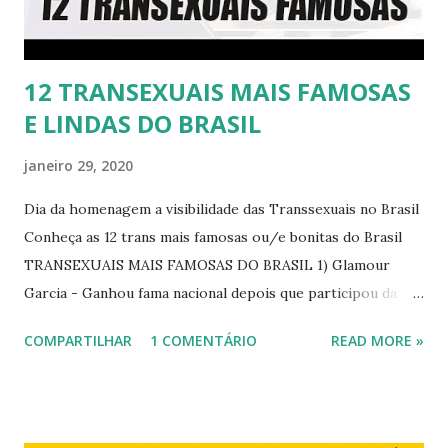
12 TRANSEXUAIS MAIS FAMOSAS
E LINDAS DO BRASIL
janeiro 29, 2020
Dia da homenagem a visibilidade das Transsexuais no Brasil
Conheça as 12 trans mais famosas ou/e bonitas do Brasil
TRANSEXUAIS MAIS FAMOSAS DO BRASIL 1) Glamour
Garcia - Ganhou fama nacional depois que participou da
novela "A dona do pedaço" da TV Globo dando vida a
COMPARTILHAR
1 COMENTÁRIO
READ MORE »
transexual, Britney. 2) Lea T é uma famosa modelo
transsexual brasileira. Em entrevista à revista Época, Lea
revelou ter perdido a virgindade como mulher após se
submeter à cirurgia de redesignação sexual. A modelo