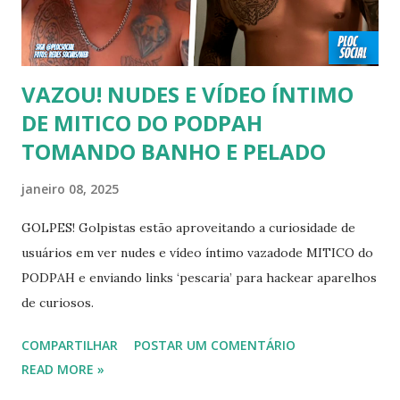
carnaval do Rio Alexandre Frota 00:56 Ator se diz hetero,
mas fez filmes com tr...
VAZOU! NUDES E VÍDEO ÍNTIMO
DE MITICO DO PODPAH
TOMANDO BANHO E PELADO
janeiro 08, 2025
GOLPES! Golpistas estão aproveitando a curiosidade de
usuários em ver nudes e vídeo íntimo vazadode MITICO do
PODPAH e enviando links ‘pescaria’ para hackear aparelhos
de curiosos.
COMPARTILHAR
POSTAR UM COMENTÁRIO
READ MORE »