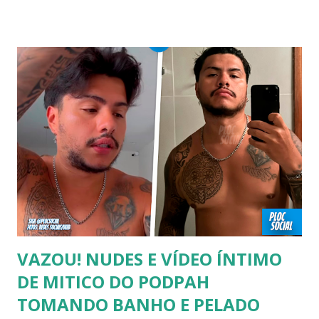
ASSUMIRAM GAYS OU BISSEXUAIS Famosos brasileiros
cantores e atores que saíram do armário na terceira idade
e se assumiram gays u bissexuais 00:04 Curtir e comentar:
00:04 Abertura do vídeo: 00:15 AVISO 00:18 Não é
recomendado “retirar alguém do armário”, sexualidade e
tempo é algo particular de cada indivíduo, cabendo somente
a ele sair ou não. As pessoas mencionadas nesse vídeo
escolheram ser públicas e antes deste TODAS já tiveram a
sexualidade exposta. MAIORES DE 60 ANOS Tuca Andrada
00:41 Famosos foi flagrado beijando outro homem no
carnaval do Rio Alexandre Frota 00:56 Ator se diz hetero,
mas fez filmes com tr...
VAZOU! NUDES E VÍDEO ÍNTIMO
DE MITICO DO PODPAH
TOMANDO BANHO E PELADO