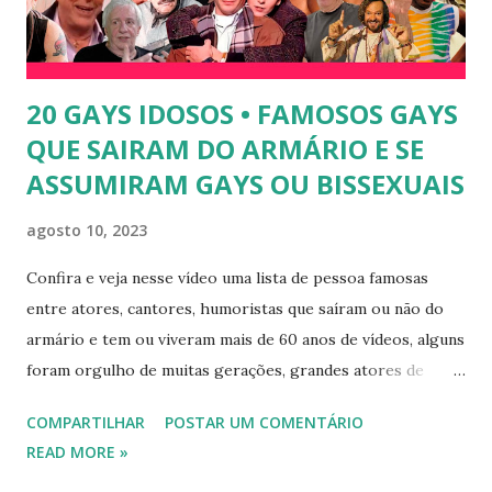
jogador Romário. 5) Ariadna Arantes - Ariadna Arantes
ficou nacionalmente conhecida após sua ...
20 GAYS IDOSOS • FAMOSOS GAYS
QUE SAIRAM DO ARMÁRIO E SE
ASSUMIRAM GAYS OU BISSEXUAIS
agosto 10, 2023
Confira e veja nesse vídeo uma lista de pessoa famosas
entre atores, cantores, humoristas que saíram ou não do
armário e tem ou viveram mais de 60 anos de vídeos, alguns
foram orgulho de muitas gerações, grandes atores de
novelas, cantores de sucesso e pessoas bem sucedidas que
COMPARTILHAR
POSTAR UM COMENTÁRIO
foram gays, bissexuais ou algo mais. 20 GAYS IDOSOS •
READ MORE »
FAMOSOS GAYS QUE SAIRAM DO ARMÁRIO E SE