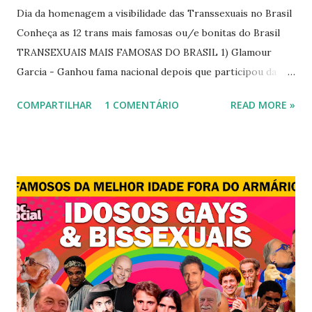
Dia da homenagem a visibilidade das Transsexuais no Brasil
Conheça as 12 trans mais famosas ou/e bonitas do Brasil
TRANSEXUAIS MAIS FAMOSAS DO BRASIL 1) Glamour
Garcia - Ganhou fama nacional depois que participou da
novela "A dona do pedaço" da TV Globo dando vida a
COMPARTILHAR
1 COMENTÁRIO
READ MORE »
transexual, Britney. 2) Lea T é uma famosa modelo
transsexual brasileira. Em entrevista à revista Época, Lea
revelou ter perdido a virgindade como mulher após se
submeter à cirurgia de redesignação sexual. A modelo
disse, ainda, que realizou a cirurgia em busca de ser feliz, e
não para agradar a um homem. 3) Léo Aquilla - Apresenta o
programa "A Tarde é Sua", na Rede TV, ao lado de Sonia
Abrão. A loira também participou do reality show "A
Fazenda", exibido pela Record TV. 4) Thalita Zampirolli -
Thalita Zampirolli é modelo, atriz e empresária. A loira
alcançou a fama após ser apontada como affair do ex-