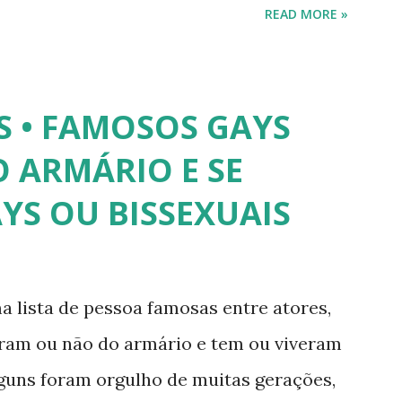
READ MORE »
trevista à revista Época, Lea revelou ter
lher após se submeter à cirurgia de
 disse, ainda, que realizou a cirurgia em
S • FAMOSOS GAYS
a agradar a um homem. 3) Léo Aquilla -
 ARMÁRIO E SE
e é Sua", na Rede TV, ao lado de Sonia
YS OU BISSEXUAIS
pou do reality show "A Fazenda", exibido
mpirolli - Thalita Zampirolli é modelo,
alcançou a fama após ser apontada como
a lista de pessoa famosas entre atores,
. 5) Ariadna Arantes - Ariadna Arantes
íram ou não do armário e tem ou viveram
a após sua ...
lguns foram orgulho de muitas gerações,