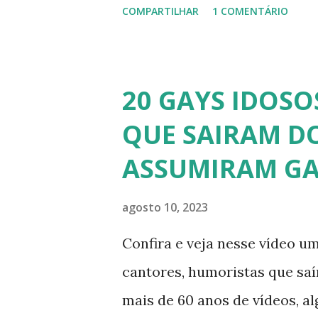
COMPARTILHAR
1 COMENTÁRIO
transsexual brasileira. Em en
perdido a virgindade como mu
redesignação sexual. A modelo
20 GAYS IDOSO
busca de ser feliz, e não par
QUE SAIRAM DO
Apresenta o programa "A Tard
ASSUMIRAM GA
Abrão. A loira também partici
pela Record TV. 4) Thalita Za
agosto 10, 2023
atriz e empresária. A loira 
Confira e veja nesse vídeo um
affair do ex-jogador Romário
cantores, humoristas que sa
ficou nacionalmente conhecid
mais de 60 anos de vídeos, a