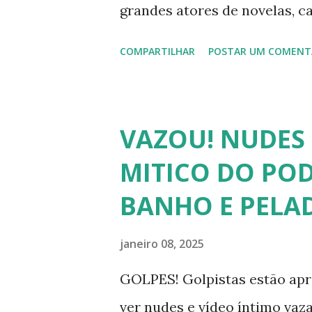
grandes atores de novelas, c
sucedidas que foram gays, b
COMPARTILHAR
POSTAR UM COMENT
FAMOSOS GAYS QUE SAIRAM
OU BISSEXUAIS Famosos brasi
armário na terceira idade e 
VAZOU! NUDES 
Curtir e comentar: 00:04 Abe
MITICO DO P
recomendado “retirar alguém
BANHO E PELA
particular de cada indivíduo,
pessoas mencionadas nesse v
janeiro 08, 2025
deste TODAS já tiveram a s
GOLPES! Golpistas estão apr
Tuca Andrada 00:41 Famosos 
ver nudes e vídeo íntimo v