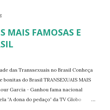
g
S MAIS FAMOSAS E
SIL
dade das Transsexuais no Brasil Conheça
/e bonitas do Brasil TRANSEXUAIS MAIS
ur Garcia - Ganhou fama nacional
ela "A dona do pedaço" da TV Globo
tney. 2) Lea T é uma famosa modelo