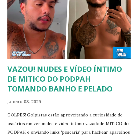
tempo é algo particular de cada indivíduo, cabendo somente
a ele sair ou não. As pessoas mencionadas nesse vídeo
escolheram ser públicas e antes deste TODAS já tiveram a
sexualidade exposta. MAIORES DE 60 ANOS Tuca Andrada
00:41 Famosos foi flagrado beijando outro homem no
carnaval do Rio Alexandre Frota 00:56 Ator se diz hetero,
mas fez filmes com tr...
VAZOU! NUDES E VÍDEO ÍNTIMO
DE MITICO DO PODPAH
TOMANDO BANHO E PELADO
janeiro 08, 2025
GOLPES! Golpistas estão aproveitando a curiosidade de
usuários em ver nudes e vídeo íntimo vazadode MITICO do
PODPAH e enviando links ‘pescaria’ para hackear aparelhos