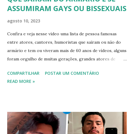
ASSUMIRAM GAYS OU BISSEXUAIS
agosto 10, 2023
Confira e veja nesse vídeo uma lista de pessoa famosas
entre atores, cantores, humoristas que saíram ou não do
armário e tem ou viveram mais de 60 anos de vídeos, alguns
foram orgulho de muitas gerações, grandes atores de
novelas, cantores de sucesso e pessoas bem sucedidas que
COMPARTILHAR
POSTAR UM COMENTÁRIO
foram gays, bissexuais ou algo mais. 20 GAYS IDOSOS •
READ MORE »
FAMOSOS GAYS QUE SAIRAM DO ARMÁRIO E SE
ASSUMIRAM GAYS OU BISSEXUAIS Famosos brasileiros
cantores e atores que saíram do armário na terceira idade
e se assumiram gays u bissexuais 00:04 Curtir e comentar:
00:04 Abertura do vídeo: 00:15 AVISO 00:18 Não é
recomendado “retirar alguém do armário”, sexualidade e