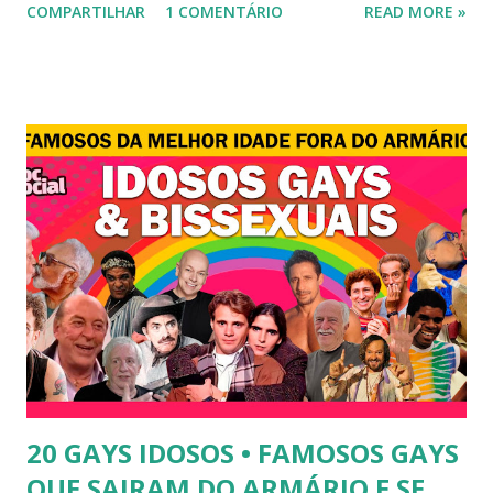
COMPARTILHAR
1 COMENTÁRIO
READ MORE »
transexual, Britney. 2) Lea T é uma famosa modelo
transsexual brasileira. Em entrevista à revista Época, Lea
revelou ter perdido a virgindade como mulher após se
submeter à cirurgia de redesignação sexual. A modelo
disse, ainda, que realizou a cirurgia em busca de ser feliz, e
não para agradar a um homem. 3) Léo Aquilla - Apresenta o
programa "A Tarde é Sua", na Rede TV, ao lado de Sonia
Abrão. A loira também participou do reality show "A
Fazenda", exibido pela Record TV. 4) Thalita Zampirolli -
Thalita Zampirolli é modelo, atriz e empresária. A loira
alcançou a fama após ser apontada como affair do ex-
jogador Romário. 5) Ariadna Arantes - Ariadna Arantes
ficou nacionalmente conhecida após sua ...
20 GAYS IDOSOS • FAMOSOS GAYS
QUE SAIRAM DO ARMÁRIO E SE