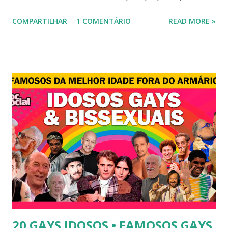
novela "A dona do pedaço" da TV Globo dando vida a
COMPARTILHAR
1 COMENTÁRIO
READ MORE »
transexual, Britney. 2) Lea T é uma famosa modelo
transsexual brasileira. Em entrevista à revista Época, Lea
revelou ter perdido a virgindade como mulher após se
submeter à cirurgia de redesignação sexual. A modelo
disse, ainda, que realizou a cirurgia em busca de ser feliz, e
não para agradar a um homem. 3) Léo Aquilla - Apresenta o
programa "A Tarde é Sua", na Rede TV, ao lado de Sonia
Abrão. A loira também participou do reality show "A
Fazenda", exibido pela Record TV. 4) Thalita Zampirolli -
Thalita Zampirolli é modelo, atriz e empresária. A loira
alcançou a fama após ser apontada como affair do ex-
jogador Romário. 5) Ariadna Arantes - Ariadna Arantes
ficou nacionalmente conhecida após sua ...
20 GAYS IDOSOS • FAMOSOS GAYS