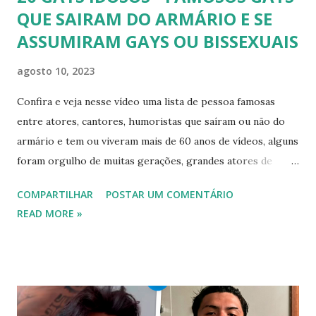
QUE SAIRAM DO ARMÁRIO E SE
ASSUMIRAM GAYS OU BISSEXUAIS
agosto 10, 2023
Confira e veja nesse vídeo uma lista de pessoa famosas
entre atores, cantores, humoristas que saíram ou não do
armário e tem ou viveram mais de 60 anos de vídeos, alguns
foram orgulho de muitas gerações, grandes atores de
novelas, cantores de sucesso e pessoas bem sucedidas que
COMPARTILHAR
POSTAR UM COMENTÁRIO
foram gays, bissexuais ou algo mais. 20 GAYS IDOSOS •
READ MORE »
FAMOSOS GAYS QUE SAIRAM DO ARMÁRIO E SE
ASSUMIRAM GAYS OU BISSEXUAIS Famosos brasileiros
cantores e atores que saíram do armário na terceira idade
e se assumiram gays u bissexuais 00:04 Curtir e comentar:
00:04 Abertura do vídeo: 00:15 AVISO 00:18 Não é