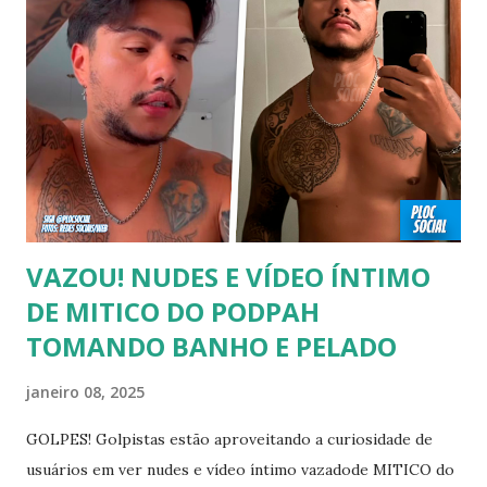
recomendado “retirar alguém do armário”, sexualidade e
tempo é algo particular de cada indivíduo, cabendo somente
a ele sair ou não. As pessoas mencionadas nesse vídeo
escolheram ser públicas e antes deste TODAS já tiveram a
sexualidade exposta. MAIORES DE 60 ANOS Tuca Andrada
00:41 Famosos foi flagrado beijando outro homem no
carnaval do Rio Alexandre Frota 00:56 Ator se diz hetero,
mas fez filmes com tr...
VAZOU! NUDES E VÍDEO ÍNTIMO
DE MITICO DO PODPAH
TOMANDO BANHO E PELADO
janeiro 08, 2025
GOLPES! Golpistas estão aproveitando a curiosidade de
usuários em ver nudes e vídeo íntimo vazadode MITICO do