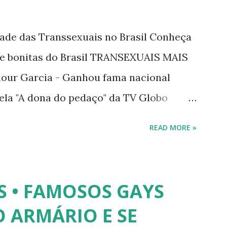
dade das Transsexuais no Brasil Conheça
/e bonitas do Brasil TRANSEXUAIS MAIS
ur Garcia - Ganhou fama nacional
ela "A dona do pedaço" da TV Globo
tney. 2) Lea T é uma famosa modelo
READ MORE »
trevista à revista Época, Lea revelou ter
lher após se submeter à cirurgia de
 disse, ainda, que realizou a cirurgia em
S • FAMOSOS GAYS
a agradar a um homem. 3) Léo Aquilla -
 ARMÁRIO E SE
e é Sua", na Rede TV, ao lado de Sonia