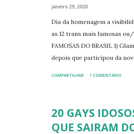
janeiro 29, 2020
Dia da homenagem a visibili
as 12 trans mais famosas ou
FAMOSAS DO BRASIL 1) Glamo
depois que participou da nov
dando vida a transexual, Bri
COMPARTILHAR
1 COMENTÁRIO
transsexual brasileira. Em en
perdido a virgindade como mu
redesignação sexual. A modelo
20 GAYS IDOSO
busca de ser feliz, e não par
QUE SAIRAM DO
Apresenta o programa "A Tard