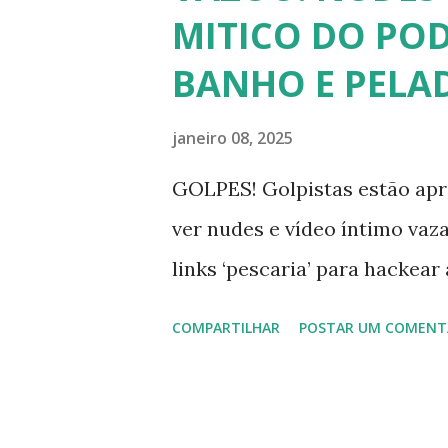
Curtir e comentar: 00:04 Abe
MITICO DO P
recomendado “retirar alguém
BANHO E PELA
particular de cada indivíduo,
pessoas mencionadas nesse v
janeiro 08, 2025
deste TODAS já tiveram a s
GOLPES! Golpistas estão apr
Tuca Andrada 00:41 Famosos 
ver nudes e vídeo íntimo v
carnaval do Rio Alexandre Fro
links ‘pescaria’ para hackea
filmes com tr...
COMPARTILHAR
POSTAR UM COMENT