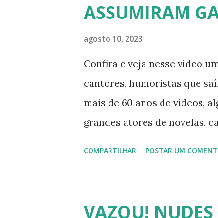
ASSUMIRAM GA
Abrão. A loira também partici
pela Record TV. 4) Thalita Za
agosto 10, 2023
atriz e empresária. A loira 
Confira e veja nesse vídeo um
affair do ex-jogador Romário
cantores, humoristas que sa
ficou nacionalmente conhecid
mais de 60 anos de vídeos, a
grandes atores de novelas, c
sucedidas que foram gays, b
COMPARTILHAR
POSTAR UM COMENT
FAMOSOS GAYS QUE SAIRAM
OU BISSEXUAIS Famosos brasi
armário na terceira idade e 
VAZOU! NUDES 