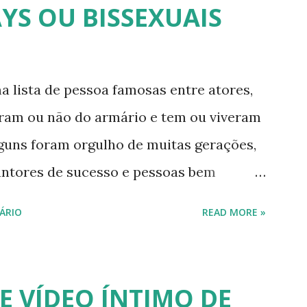
YS OU BISSEXUAIS
pou do reality show "A Fazenda", exibido
mpirolli - Thalita Zampirolli é modelo,
alcançou a fama após ser apontada como
a lista de pessoa famosas entre atores,
. 5) Ariadna Arantes - Ariadna Arantes
íram ou não do armário e tem ou viveram
a após sua ...
lguns foram orgulho de muitas gerações,
antores de sucesso e pessoas bem
issexuais ou algo mais. 20 GAYS IDOSOS •
ÁRIO
READ MORE »
 DO ARMÁRIO E SE ASSUMIRAM GAYS
leiros cantores e atores que saíram do
se assumiram gays u bissexuais 00:04
E VÍDEO ÍNTIMO DE