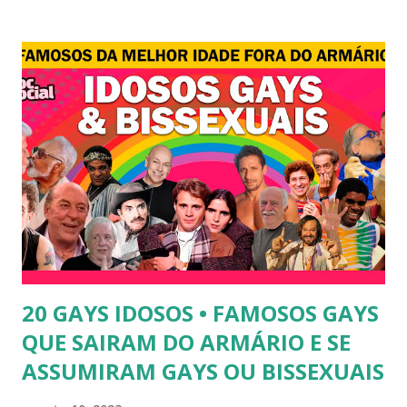
revelou ter perdido a virgindade como mulher após se
submeter à cirurgia de redesignação sexual. A modelo
disse, ainda, que realizou a cirurgia em busca de ser feliz, e
não para agradar a um homem. 3) Léo Aquilla - Apresenta o
programa "A Tarde é Sua", na Rede TV, ao lado de Sonia
Abrão. A loira também participou do reality show "A
Fazenda", exibido pela Record TV. 4) Thalita Zampirolli -
Thalita Zampirolli é modelo, atriz e empresária. A loira
alcançou a fama após ser apontada como affair do ex-
jogador Romário. 5) Ariadna Arantes - Ariadna Arantes
ficou nacionalmente conhecida após sua ...
20 GAYS IDOSOS • FAMOSOS GAYS
QUE SAIRAM DO ARMÁRIO E SE
ASSUMIRAM GAYS OU BISSEXUAIS