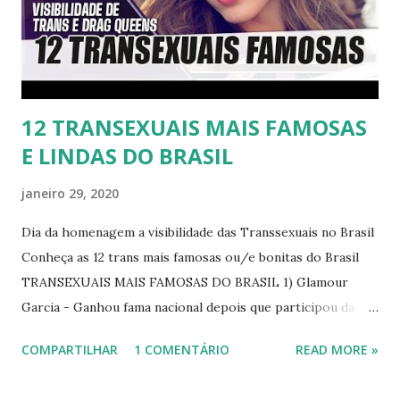
12 TRANSEXUAIS MAIS FAMOSAS
E LINDAS DO BRASIL
janeiro 29, 2020
Dia da homenagem a visibilidade das Transsexuais no Brasil
Conheça as 12 trans mais famosas ou/e bonitas do Brasil
TRANSEXUAIS MAIS FAMOSAS DO BRASIL 1) Glamour
Garcia - Ganhou fama nacional depois que participou da
novela "A dona do pedaço" da TV Globo dando vida a
COMPARTILHAR
1 COMENTÁRIO
READ MORE »
transexual, Britney. 2) Lea T é uma famosa modelo
transsexual brasileira. Em entrevista à revista Época, Lea