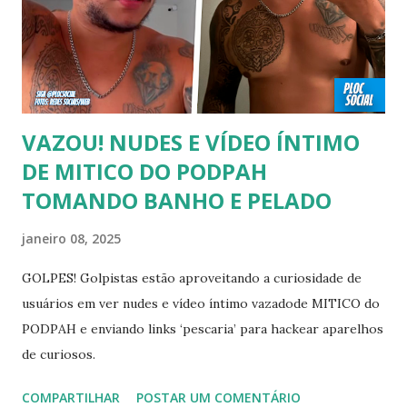
sexualidade exposta. MAIORES DE 60 ANOS Tuca Andrada
00:41 Famosos foi flagrado beijando outro homem no
carnaval do Rio Alexandre Frota 00:56 Ator se diz hetero,
mas fez filmes com tr...
VAZOU! NUDES E VÍDEO ÍNTIMO
DE MITICO DO PODPAH
TOMANDO BANHO E PELADO
janeiro 08, 2025
GOLPES! Golpistas estão aproveitando a curiosidade de
usuários em ver nudes e vídeo íntimo vazadode MITICO do
PODPAH e enviando links ‘pescaria’ para hackear aparelhos
de curiosos.
COMPARTILHAR
POSTAR UM COMENTÁRIO