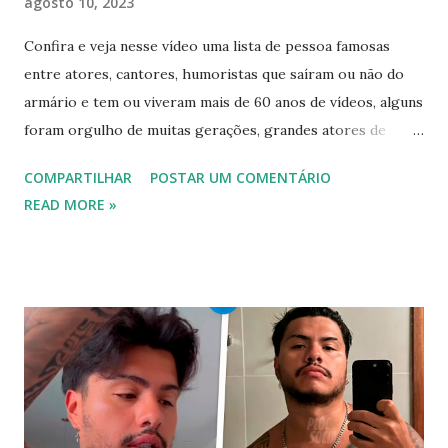
agosto 10, 2023
Confira e veja nesse vídeo uma lista de pessoa famosas
entre atores, cantores, humoristas que saíram ou não do
armário e tem ou viveram mais de 60 anos de vídeos, alguns
foram orgulho de muitas gerações, grandes atores de
novelas, cantores de sucesso e pessoas bem sucedidas que
COMPARTILHAR
POSTAR UM COMENTÁRIO
foram gays, bissexuais ou algo mais. 20 GAYS IDOSOS •
READ MORE »
FAMOSOS GAYS QUE SAIRAM DO ARMÁRIO E SE
ASSUMIRAM GAYS OU BISSEXUAIS Famosos brasileiros
cantores e atores que saíram do armário na terceira idade
e se assumiram gays u bissexuais 00:04 Curtir e comentar:
00:04 Abertura do vídeo: 00:15 AVISO 00:18 Não é
recomendado “retirar alguém do armário”, sexualidade e
tempo é algo particular de cada indivíduo, cabendo somente
a ele sair ou não. As pessoas mencionadas nesse vídeo
escolheram ser públicas e antes deste TODAS já tiveram a