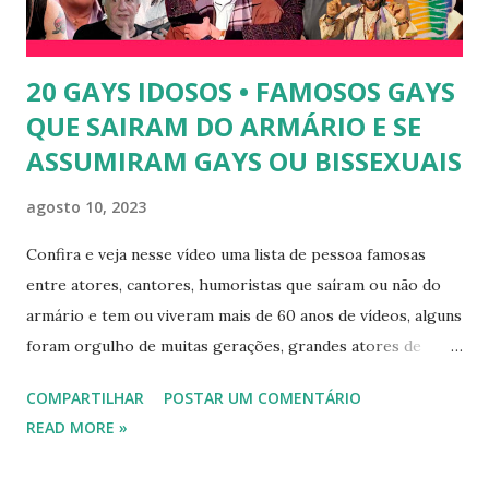
ficou nacionalmente conhecida após sua ...
20 GAYS IDOSOS • FAMOSOS GAYS
QUE SAIRAM DO ARMÁRIO E SE
ASSUMIRAM GAYS OU BISSEXUAIS
agosto 10, 2023
Confira e veja nesse vídeo uma lista de pessoa famosas
entre atores, cantores, humoristas que saíram ou não do
armário e tem ou viveram mais de 60 anos de vídeos, alguns
foram orgulho de muitas gerações, grandes atores de
novelas, cantores de sucesso e pessoas bem sucedidas que
COMPARTILHAR
POSTAR UM COMENTÁRIO
foram gays, bissexuais ou algo mais. 20 GAYS IDOSOS •
READ MORE »
FAMOSOS GAYS QUE SAIRAM DO ARMÁRIO E SE
ASSUMIRAM GAYS OU BISSEXUAIS Famosos brasileiros