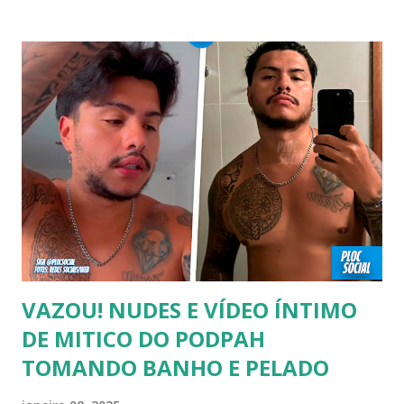
cantores e atores que saíram do armário na terceira idade
e se assumiram gays u bissexuais 00:04 Curtir e comentar:
00:04 Abertura do vídeo: 00:15 AVISO 00:18 Não é
recomendado “retirar alguém do armário”, sexualidade e
tempo é algo particular de cada indivíduo, cabendo somente
a ele sair ou não. As pessoas mencionadas nesse vídeo
escolheram ser públicas e antes deste TODAS já tiveram a
sexualidade exposta. MAIORES DE 60 ANOS Tuca Andrada
00:41 Famosos foi flagrado beijando outro homem no
carnaval do Rio Alexandre Frota 00:56 Ator se diz hetero,
mas fez filmes com tr...
VAZOU! NUDES E VÍDEO ÍNTIMO
DE MITICO DO PODPAH
TOMANDO BANHO E PELADO