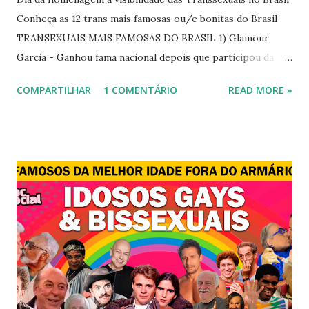
Conheça as 12 trans mais famosas ou/e bonitas do Brasil
TRANSEXUAIS MAIS FAMOSAS DO BRASIL 1) Glamour
Garcia - Ganhou fama nacional depois que participou da
novela "A dona do pedaço" da TV Globo dando vida a
COMPARTILHAR
1 COMENTÁRIO
READ MORE »
transexual, Britney. 2) Lea T é uma famosa modelo
transsexual brasileira. Em entrevista à revista Época, Lea
revelou ter perdido a virgindade como mulher após se
submeter à cirurgia de redesignação sexual. A modelo
disse, ainda, que realizou a cirurgia em busca de ser feliz, e
não para agradar a um homem. 3) Léo Aquilla - Apresenta o
programa "A Tarde é Sua", na Rede TV, ao lado de Sonia
Abrão. A loira também participou do reality show "A
Fazenda", exibido pela Record TV. 4) Thalita Zampirolli -
Thalita Zampirolli é modelo, atriz e empresária. A loira
alcançou a fama após ser apontada como affair do ex-
jogador Romário. 5) Ariadna Arantes - Ariadna Arantes