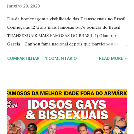
janeiro 29, 2020
Dia da homenagem a visibilidade das Transsexuais no Brasil
Conheça as 12 trans mais famosas ou/e bonitas do Brasil
TRANSEXUAIS MAIS FAMOSAS DO BRASIL 1) Glamour
Garcia - Ganhou fama nacional depois que participou da
novela "A dona do pedaço" da TV Globo dando vida a
COMPARTILHAR
1 COMENTÁRIO
READ MORE »
transexual, Britney. 2) Lea T é uma famosa modelo
transsexual brasileira. Em entrevista à revista Época, Lea
revelou ter perdido a virgindade como mulher após se
submeter à cirurgia de redesignação sexual. A modelo
disse, ainda, que realizou a cirurgia em busca de ser feliz, e
não para agradar a um homem. 3) Léo Aquilla - Apresenta o
programa "A Tarde é Sua", na Rede TV, ao lado de Sonia
Abrão. A loira também participou do reality show "A
Fazenda", exibido pela Record TV. 4) Thalita Zampirolli -