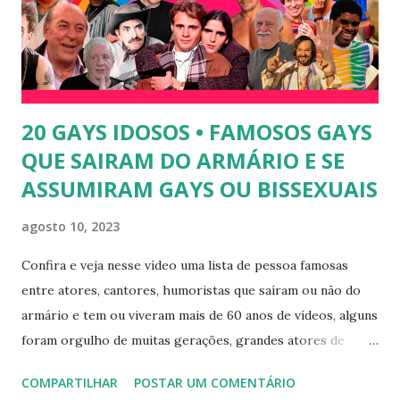
Thalita Zampirolli é modelo, atriz e empresária. A loira
alcançou a fama após ser apontada como affair do ex-
jogador Romário. 5) Ariadna Arantes - Ariadna Arantes
ficou nacionalmente conhecida após sua ...
20 GAYS IDOSOS • FAMOSOS GAYS
QUE SAIRAM DO ARMÁRIO E SE
ASSUMIRAM GAYS OU BISSEXUAIS
agosto 10, 2023
Confira e veja nesse vídeo uma lista de pessoa famosas
entre atores, cantores, humoristas que saíram ou não do
armário e tem ou viveram mais de 60 anos de vídeos, alguns
foram orgulho de muitas gerações, grandes atores de
novelas, cantores de sucesso e pessoas bem sucedidas que
COMPARTILHAR
POSTAR UM COMENTÁRIO
foram gays, bissexuais ou algo mais. 20 GAYS IDOSOS •