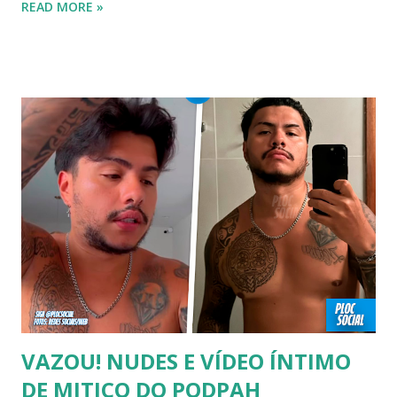
READ MORE »
FAMOSOS GAYS QUE SAIRAM DO ARMÁRIO E SE
ASSUMIRAM GAYS OU BISSEXUAIS Famosos brasileiros
cantores e atores que saíram do armário na terceira idade
e se assumiram gays u bissexuais 00:04 Curtir e comentar:
00:04 Abertura do vídeo: 00:15 AVISO 00:18 Não é
recomendado “retirar alguém do armário”, sexualidade e
tempo é algo particular de cada indivíduo, cabendo somente
a ele sair ou não. As pessoas mencionadas nesse vídeo
escolheram ser públicas e antes deste TODAS já tiveram a
sexualidade exposta. MAIORES DE 60 ANOS Tuca Andrada
00:41 Famosos foi flagrado beijando outro homem no
carnaval do Rio Alexandre Frota 00:56 Ator se diz hetero,
mas fez filmes com tr...
VAZOU! NUDES E VÍDEO ÍNTIMO
DE MITICO DO PODPAH