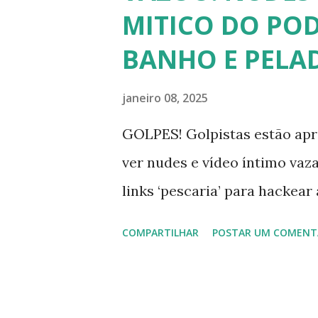
Curtir e comentar: 00:04 Abe
MITICO DO P
recomendado “retirar alguém
BANHO E PELA
particular de cada indivíduo,
pessoas mencionadas nesse v
janeiro 08, 2025
deste TODAS já tiveram a s
GOLPES! Golpistas estão apr
Tuca Andrada 00:41 Famosos 
ver nudes e vídeo íntimo v
carnaval do Rio Alexandre Fro
links ‘pescaria’ para hackea
filmes com tr...
COMPARTILHAR
POSTAR UM COMENT