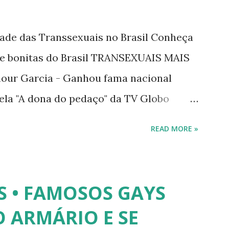
dade das Transsexuais no Brasil Conheça
/e bonitas do Brasil TRANSEXUAIS MAIS
ur Garcia - Ganhou fama nacional
ela "A dona do pedaço" da TV Globo
tney. 2) Lea T é uma famosa modelo
READ MORE »
trevista à revista Época, Lea revelou ter
lher após se submeter à cirurgia de
 disse, ainda, que realizou a cirurgia em
S • FAMOSOS GAYS
a agradar a um homem. 3) Léo Aquilla -
 ARMÁRIO E SE
e é Sua", na Rede TV, ao lado de Sonia