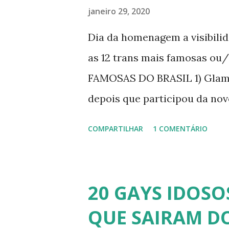
janeiro 29, 2020
Dia da homenagem a visibili
as 12 trans mais famosas ou
FAMOSAS DO BRASIL 1) Glamo
depois que participou da nov
dando vida a transexual, Bri
COMPARTILHAR
1 COMENTÁRIO
transsexual brasileira. Em en
perdido a virgindade como mu
redesignação sexual. A modelo
20 GAYS IDOSO
busca de ser feliz, e não par
QUE SAIRAM DO
Apresenta o programa "A Tard