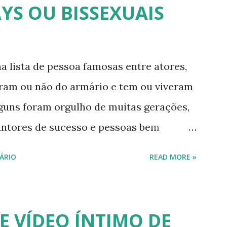
YS OU BISSEXUAIS
pou do reality show "A Fazenda", exibido
mpirolli - Thalita Zampirolli é modelo,
alcançou a fama após ser apontada como
a lista de pessoa famosas entre atores,
. 5) Ariadna Arantes - Ariadna Arantes
íram ou não do armário e tem ou viveram
a após sua ...
lguns foram orgulho de muitas gerações,
antores de sucesso e pessoas bem
issexuais ou algo mais. 20 GAYS IDOSOS •
ÁRIO
READ MORE »
 DO ARMÁRIO E SE ASSUMIRAM GAYS
leiros cantores e atores que saíram do
se assumiram gays u bissexuais 00:04
E VÍDEO ÍNTIMO DE