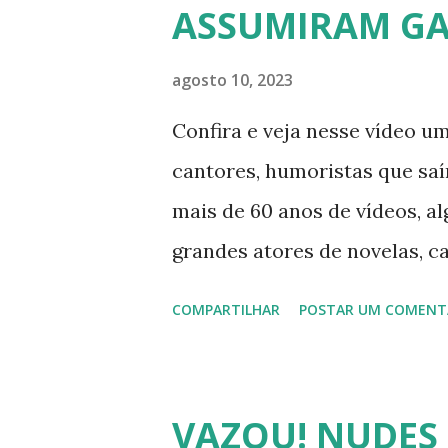
ASSUMIRAM GA
Abrão. A loira também partici
pela Record TV. 4) Thalita Za
agosto 10, 2023
atriz e empresária. A loira 
Confira e veja nesse vídeo um
affair do ex-jogador Romário
cantores, humoristas que sa
ficou nacionalmente conhecid
mais de 60 anos de vídeos, a
grandes atores de novelas, c
sucedidas que foram gays, b
COMPARTILHAR
POSTAR UM COMENT
FAMOSOS GAYS QUE SAIRAM
OU BISSEXUAIS Famosos brasi
armário na terceira idade e 
VAZOU! NUDES 