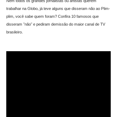
Nem todos os grandes jornalistas ou artistas querem 
trabalhar na Globo, já teve alguns que disseram não ao Plim-
plim, você sabe quem foram? Confira 10 famosos que 
disseram "não" e pediram demissão do maior canal de TV 
brasileiro.