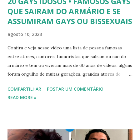
20 GAYS IDOSOS • FAMOSOS GAYS
QUE SAIRAM DO ARMÁRIO E SE
ASSUMIRAM GAYS OU BISSEXUAIS
agosto 10, 2023
Confira e veja nesse vídeo uma lista de pessoa famosas
entre atores, cantores, humoristas que saíram ou não do
armário e tem ou viveram mais de 60 anos de vídeos, alguns
foram orgulho de muitas gerações, grandes atores de
novelas, cantores de sucesso e pessoas bem sucedidas que
COMPARTILHAR
POSTAR UM COMENTÁRIO
foram gays, bissexuais ou algo mais. 20 GAYS IDOSOS •
READ MORE »
FAMOSOS GAYS QUE SAIRAM DO ARMÁRIO E SE
ASSUMIRAM GAYS OU BISSEXUAIS Famosos brasileiros
cantores e atores que saíram do armário na terceira idade
e se assumiram gays u bissexuais 00:04 Curtir e comentar:
00:04 Abertura do vídeo: 00:15 AVISO 00:18 Não é