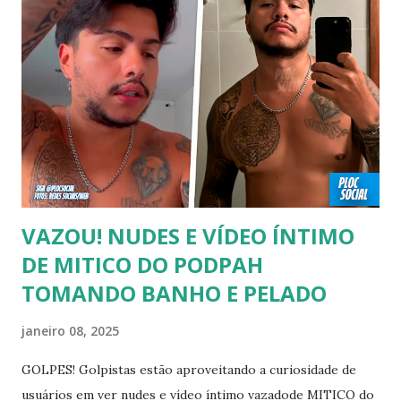
recomendado “retirar alguém do armário”, sexualidade e
tempo é algo particular de cada indivíduo, cabendo somente
a ele sair ou não. As pessoas mencionadas nesse vídeo
escolheram ser públicas e antes deste TODAS já tiveram a
sexualidade exposta. MAIORES DE 60 ANOS Tuca Andrada
00:41 Famosos foi flagrado beijando outro homem no
carnaval do Rio Alexandre Frota 00:56 Ator se diz hetero,
mas fez filmes com tr...
VAZOU! NUDES E VÍDEO ÍNTIMO
DE MITICO DO PODPAH
TOMANDO BANHO E PELADO
janeiro 08, 2025
GOLPES! Golpistas estão aproveitando a curiosidade de
usuários em ver nudes e vídeo íntimo vazadode MITICO do