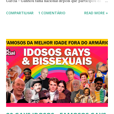
Garcia - Ganhou fama nacional depois que participou da
novela "A dona do pedaço" da TV Globo dando vida a
COMPARTILHAR
1 COMENTÁRIO
READ MORE »
transexual, Britney. 2) Lea T é uma famosa modelo
transsexual brasileira. Em entrevista à revista Época, Lea
revelou ter perdido a virgindade como mulher após se
submeter à cirurgia de redesignação sexual. A modelo
disse, ainda, que realizou a cirurgia em busca de ser feliz, e
não para agradar a um homem. 3) Léo Aquilla - Apresenta o
programa "A Tarde é Sua", na Rede TV, ao lado de Sonia
Abrão. A loira também participou do reality show "A
Fazenda", exibido pela Record TV. 4) Thalita Zampirolli -
Thalita Zampirolli é modelo, atriz e empresária. A loira
alcançou a fama após ser apontada como affair do ex-
jogador Romário. 5) Ariadna Arantes - Ariadna Arantes
ficou nacionalmente conhecida após sua ...