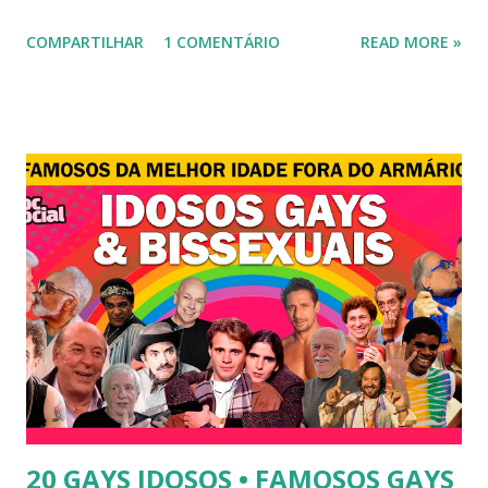
novela "A dona do pedaço" da TV Globo dando vida a
COMPARTILHAR
1 COMENTÁRIO
READ MORE »
transexual, Britney. 2) Lea T é uma famosa modelo
transsexual brasileira. Em entrevista à revista Época, Lea
revelou ter perdido a virgindade como mulher após se
submeter à cirurgia de redesignação sexual. A modelo
disse, ainda, que realizou a cirurgia em busca de ser feliz, e
não para agradar a um homem. 3) Léo Aquilla - Apresenta o
programa "A Tarde é Sua", na Rede TV, ao lado de Sonia
Abrão. A loira também participou do reality show "A
Fazenda", exibido pela Record TV. 4) Thalita Zampirolli -
Thalita Zampirolli é modelo, atriz e empresária. A loira
alcançou a fama após ser apontada como affair do ex-
jogador Romário. 5) Ariadna Arantes - Ariadna Arantes
ficou nacionalmente conhecida após sua ...
20 GAYS IDOSOS • FAMOSOS GAYS