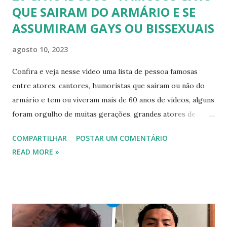
QUE SAIRAM DO ARMÁRIO E SE
ASSUMIRAM GAYS OU BISSEXUAIS
agosto 10, 2023
Confira e veja nesse vídeo uma lista de pessoa famosas
entre atores, cantores, humoristas que saíram ou não do
armário e tem ou viveram mais de 60 anos de vídeos, alguns
foram orgulho de muitas gerações, grandes atores de
novelas, cantores de sucesso e pessoas bem sucedidas que
COMPARTILHAR
POSTAR UM COMENTÁRIO
foram gays, bissexuais ou algo mais. 20 GAYS IDOSOS •
READ MORE »
FAMOSOS GAYS QUE SAIRAM DO ARMÁRIO E SE
ASSUMIRAM GAYS OU BISSEXUAIS Famosos brasileiros
cantores e atores que saíram do armário na terceira idade
e se assumiram gays u bissexuais 00:04 Curtir e comentar:
00:04 Abertura do vídeo: 00:15 AVISO 00:18 Não é