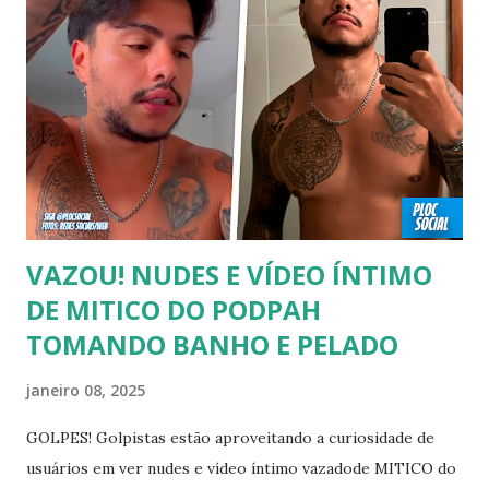
recomendado “retirar alguém do armário”, sexualidade e
tempo é algo particular de cada indivíduo, cabendo somente
a ele sair ou não. As pessoas mencionadas nesse vídeo
escolheram ser públicas e antes deste TODAS já tiveram a
sexualidade exposta. MAIORES DE 60 ANOS Tuca Andrada
00:41 Famosos foi flagrado beijando outro homem no
carnaval do Rio Alexandre Frota 00:56 Ator se diz hetero,
mas fez filmes com tr...
VAZOU! NUDES E VÍDEO ÍNTIMO
DE MITICO DO PODPAH
TOMANDO BANHO E PELADO
janeiro 08, 2025
GOLPES! Golpistas estão aproveitando a curiosidade de
usuários em ver nudes e vídeo íntimo vazadode MITICO do