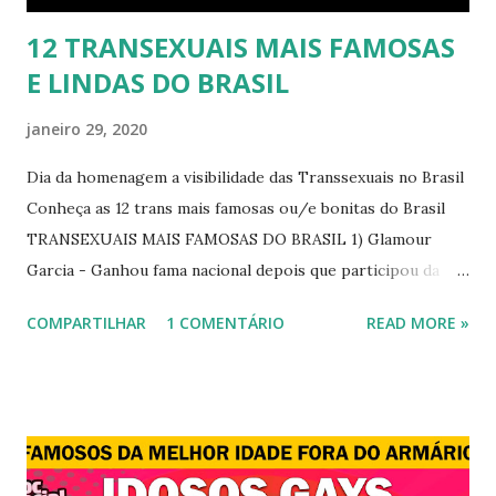
12 TRANSEXUAIS MAIS FAMOSAS
E LINDAS DO BRASIL
janeiro 29, 2020
Dia da homenagem a visibilidade das Transsexuais no Brasil
Conheça as 12 trans mais famosas ou/e bonitas do Brasil
TRANSEXUAIS MAIS FAMOSAS DO BRASIL 1) Glamour
Garcia - Ganhou fama nacional depois que participou da
novela "A dona do pedaço" da TV Globo dando vida a
COMPARTILHAR
1 COMENTÁRIO
READ MORE »
transexual, Britney. 2) Lea T é uma famosa modelo
transsexual brasileira. Em entrevista à revista Época, Lea
revelou ter perdido a virgindade como mulher após se
submeter à cirurgia de redesignação sexual. A modelo
disse, ainda, que realizou a cirurgia em busca de ser feliz, e
não para agradar a um homem. 3) Léo Aquilla - Apresenta o