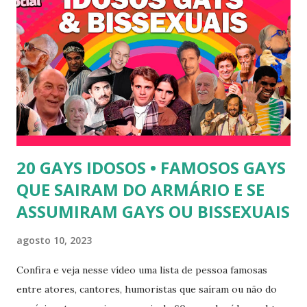
programa "A Tarde é Sua", na Rede TV, ao lado de Sonia
Abrão. A loira também participou do reality show "A
Fazenda", exibido pela Record TV. 4) Thalita Zampirolli -
Thalita Zampirolli é modelo, atriz e empresária. A loira
alcançou a fama após ser apontada como affair do ex-
jogador Romário. 5) Ariadna Arantes - Ariadna Arantes
ficou nacionalmente conhecida após sua ...
20 GAYS IDOSOS • FAMOSOS GAYS
QUE SAIRAM DO ARMÁRIO E SE
ASSUMIRAM GAYS OU BISSEXUAIS
agosto 10, 2023
Confira e veja nesse vídeo uma lista de pessoa famosas
entre atores, cantores, humoristas que saíram ou não do