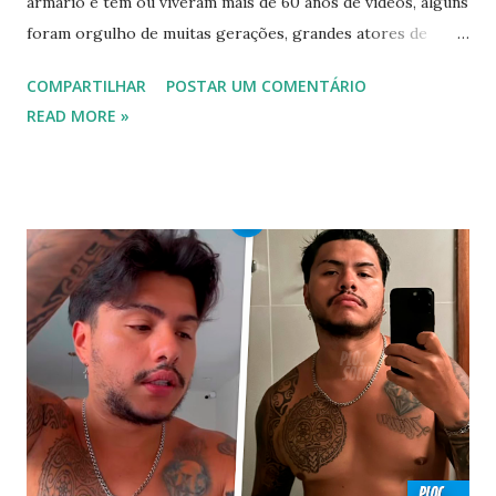
armário e tem ou viveram mais de 60 anos de vídeos, alguns
foram orgulho de muitas gerações, grandes atores de
novelas, cantores de sucesso e pessoas bem sucedidas que
COMPARTILHAR
POSTAR UM COMENTÁRIO
foram gays, bissexuais ou algo mais. 20 GAYS IDOSOS •
READ MORE »
FAMOSOS GAYS QUE SAIRAM DO ARMÁRIO E SE
ASSUMIRAM GAYS OU BISSEXUAIS Famosos brasileiros
cantores e atores que saíram do armário na terceira idade
e se assumiram gays u bissexuais 00:04 Curtir e comentar:
00:04 Abertura do vídeo: 00:15 AVISO 00:18 Não é
recomendado “retirar alguém do armário”, sexualidade e
tempo é algo particular de cada indivíduo, cabendo somente
a ele sair ou não. As pessoas mencionadas nesse vídeo
escolheram ser públicas e antes deste TODAS já tiveram a
sexualidade exposta. MAIORES DE 60 ANOS Tuca Andrada
00:41 Famosos foi flagrado beijando outro homem no
carnaval do Rio Alexandre Frota 00:56 Ator se diz hetero,