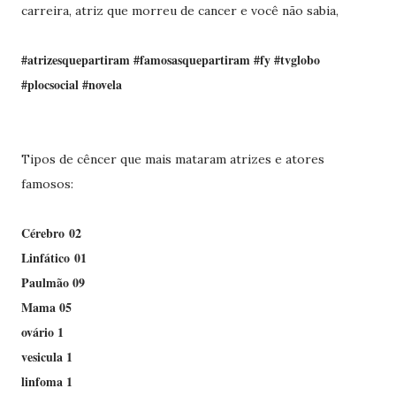
carreira, atriz que morreu de cancer e você não sabia,
#atrizesquepartiram #famosasquepartiram #fy #tvglobo
#plocsocial #novela
Tipos de cêncer que mais mataram atrizes e atores
famosos:
Cérebro 02
Linfático 01
Paulmão 09
Mama 05
ovário 1
vesicula 1
linfoma 1