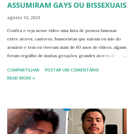
ASSUMIRAM GAYS OU BISSEXUAIS
agosto 10, 2023
Confira e veja nesse vídeo uma lista de pessoa famosas
entre atores, cantores, humoristas que saíram ou não do
armário e tem ou viveram mais de 60 anos de vídeos, alguns
foram orgulho de muitas gerações, grandes atores de
novelas, cantores de sucesso e pessoas bem sucedidas que
COMPARTILHAR
POSTAR UM COMENTÁRIO
foram gays, bissexuais ou algo mais. 20 GAYS IDOSOS •
READ MORE »
FAMOSOS GAYS QUE SAIRAM DO ARMÁRIO E SE
ASSUMIRAM GAYS OU BISSEXUAIS Famosos brasileiros
cantores e atores que saíram do armário na terceira idade
e se assumiram gays u bissexuais 00:04 Curtir e comentar:
00:04 Abertura do vídeo: 00:15 AVISO 00:18 Não é
recomendado “retirar alguém do armário”, sexualidade e
tempo é algo particular de cada indivíduo, cabendo somente