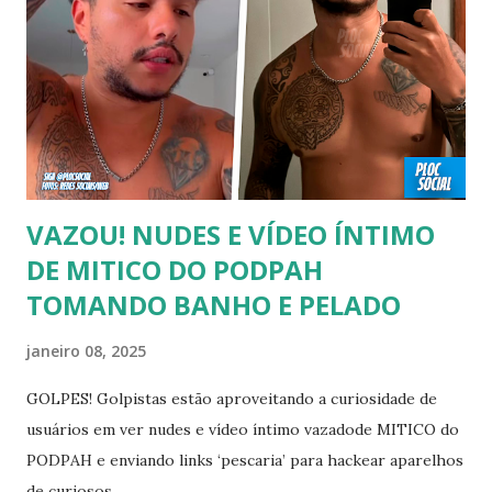
a ele sair ou não. As pessoas mencionadas nesse vídeo
escolheram ser públicas e antes deste TODAS já tiveram a
sexualidade exposta. MAIORES DE 60 ANOS Tuca Andrada
00:41 Famosos foi flagrado beijando outro homem no
carnaval do Rio Alexandre Frota 00:56 Ator se diz hetero,
mas fez filmes com tr...
VAZOU! NUDES E VÍDEO ÍNTIMO
DE MITICO DO PODPAH
TOMANDO BANHO E PELADO
janeiro 08, 2025
GOLPES! Golpistas estão aproveitando a curiosidade de
usuários em ver nudes e vídeo íntimo vazadode MITICO do
PODPAH e enviando links ‘pescaria’ para hackear aparelhos
de curiosos.