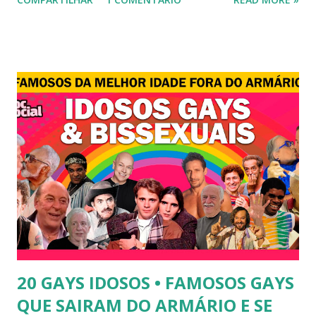
transexual, Britney. 2) Lea T é uma famosa modelo
transsexual brasileira. Em entrevista à revista Época, Lea
revelou ter perdido a virgindade como mulher após se
submeter à cirurgia de redesignação sexual. A modelo
disse, ainda, que realizou a cirurgia em busca de ser feliz, e
não para agradar a um homem. 3) Léo Aquilla - Apresenta o
programa "A Tarde é Sua", na Rede TV, ao lado de Sonia
Abrão. A loira também participou do reality show "A
Fazenda", exibido pela Record TV. 4) Thalita Zampirolli -
Thalita Zampirolli é modelo, atriz e empresária. A loira
alcançou a fama após ser apontada como affair do ex-
jogador Romário. 5) Ariadna Arantes - Ariadna Arantes
ficou nacionalmente conhecida após sua ...
20 GAYS IDOSOS • FAMOSOS GAYS
QUE SAIRAM DO ARMÁRIO E SE