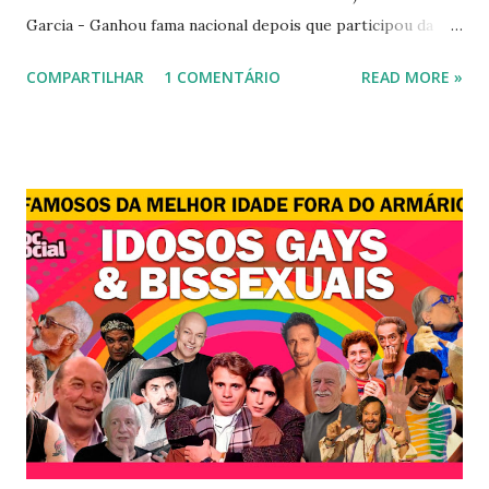
Garcia - Ganhou fama nacional depois que participou da
novela "A dona do pedaço" da TV Globo dando vida a
COMPARTILHAR
1 COMENTÁRIO
READ MORE »
transexual, Britney. 2) Lea T é uma famosa modelo
transsexual brasileira. Em entrevista à revista Época, Lea
revelou ter perdido a virgindade como mulher após se
submeter à cirurgia de redesignação sexual. A modelo
disse, ainda, que realizou a cirurgia em busca de ser feliz, e
não para agradar a um homem. 3) Léo Aquilla - Apresenta o
programa "A Tarde é Sua", na Rede TV, ao lado de Sonia
Abrão. A loira também participou do reality show "A
Fazenda", exibido pela Record TV. 4) Thalita Zampirolli -
Thalita Zampirolli é modelo, atriz e empresária. A loira
alcançou a fama após ser apontada como affair do ex-
jogador Romário. 5) Ariadna Arantes - Ariadna Arantes
ficou nacionalmente conhecida após sua ...