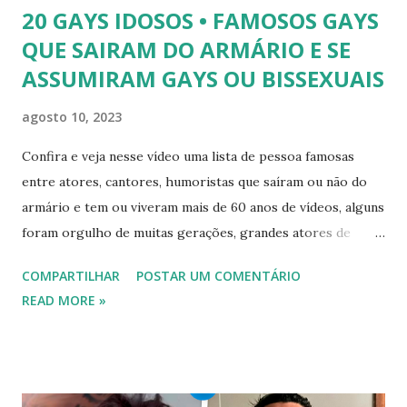
20 GAYS IDOSOS • FAMOSOS GAYS
QUE SAIRAM DO ARMÁRIO E SE
ASSUMIRAM GAYS OU BISSEXUAIS
agosto 10, 2023
Confira e veja nesse vídeo uma lista de pessoa famosas
entre atores, cantores, humoristas que saíram ou não do
armário e tem ou viveram mais de 60 anos de vídeos, alguns
foram orgulho de muitas gerações, grandes atores de
novelas, cantores de sucesso e pessoas bem sucedidas que
COMPARTILHAR
POSTAR UM COMENTÁRIO
foram gays, bissexuais ou algo mais. 20 GAYS IDOSOS •
READ MORE »
FAMOSOS GAYS QUE SAIRAM DO ARMÁRIO E SE
ASSUMIRAM GAYS OU BISSEXUAIS Famosos brasileiros
cantores e atores que saíram do armário na terceira idade
e se assumiram gays u bissexuais 00:04 Curtir e comentar: