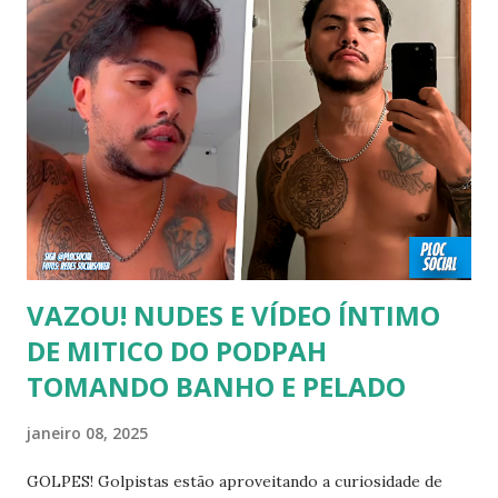
00:04 Abertura do vídeo: 00:15 AVISO 00:18 Não é
recomendado “retirar alguém do armário”, sexualidade e
tempo é algo particular de cada indivíduo, cabendo somente
a ele sair ou não. As pessoas mencionadas nesse vídeo
escolheram ser públicas e antes deste TODAS já tiveram a
sexualidade exposta. MAIORES DE 60 ANOS Tuca Andrada
00:41 Famosos foi flagrado beijando outro homem no
carnaval do Rio Alexandre Frota 00:56 Ator se diz hetero,
mas fez filmes com tr...
VAZOU! NUDES E VÍDEO ÍNTIMO
DE MITICO DO PODPAH
TOMANDO BANHO E PELADO
janeiro 08, 2025
GOLPES! Golpistas estão aproveitando a curiosidade de