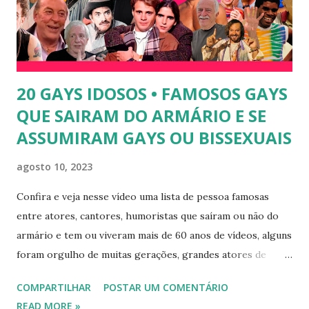
alcançou a fama após ser apontada como affair do ex-
jogador Romário. 5) Ariadna Arantes - Ariadna Arantes
ficou nacionalmente conhecida após sua ...
20 GAYS IDOSOS • FAMOSOS GAYS
QUE SAIRAM DO ARMÁRIO E SE
ASSUMIRAM GAYS OU BISSEXUAIS
agosto 10, 2023
Confira e veja nesse vídeo uma lista de pessoa famosas
entre atores, cantores, humoristas que saíram ou não do
armário e tem ou viveram mais de 60 anos de vídeos, alguns
foram orgulho de muitas gerações, grandes atores de
novelas, cantores de sucesso e pessoas bem sucedidas que
COMPARTILHAR
POSTAR UM COMENTÁRIO
foram gays, bissexuais ou algo mais. 20 GAYS IDOSOS •
READ MORE »