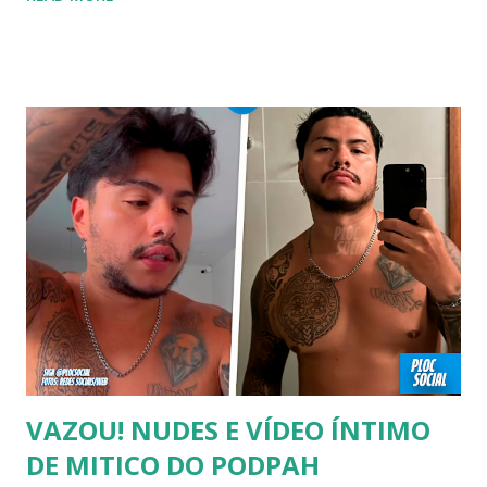
FAMOSOS GAYS QUE SAIRAM DO ARMÁRIO E SE
ASSUMIRAM GAYS OU BISSEXUAIS Famosos brasileiros
cantores e atores que saíram do armário na terceira idade
e se assumiram gays u bissexuais 00:04 Curtir e comentar:
00:04 Abertura do vídeo: 00:15 AVISO 00:18 Não é
recomendado “retirar alguém do armário”, sexualidade e
tempo é algo particular de cada indivíduo, cabendo somente
a ele sair ou não. As pessoas mencionadas nesse vídeo
escolheram ser públicas e antes deste TODAS já tiveram a
sexualidade exposta. MAIORES DE 60 ANOS Tuca Andrada
00:41 Famosos foi flagrado beijando outro homem no
carnaval do Rio Alexandre Frota 00:56 Ator se diz hetero,
mas fez filmes com tr...
VAZOU! NUDES E VÍDEO ÍNTIMO
DE MITICO DO PODPAH