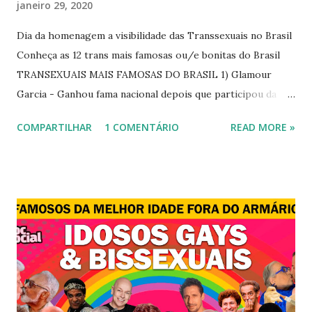
janeiro 29, 2020
Dia da homenagem a visibilidade das Transsexuais no Brasil
Conheça as 12 trans mais famosas ou/e bonitas do Brasil
TRANSEXUAIS MAIS FAMOSAS DO BRASIL 1) Glamour
Garcia - Ganhou fama nacional depois que participou da
novela "A dona do pedaço" da TV Globo dando vida a
COMPARTILHAR
1 COMENTÁRIO
READ MORE »
transexual, Britney. 2) Lea T é uma famosa modelo
transsexual brasileira. Em entrevista à revista Época, Lea
revelou ter perdido a virgindade como mulher após se
submeter à cirurgia de redesignação sexual. A modelo
disse, ainda, que realizou a cirurgia em busca de ser feliz, e
não para agradar a um homem. 3) Léo Aquilla - Apresenta o
programa "A Tarde é Sua", na Rede TV, ao lado de Sonia
Abrão. A loira também participou do reality show "A
Fazenda", exibido pela Record TV. 4) Thalita Zampirolli -
Thalita Zampirolli é modelo, atriz e empresária. A loira