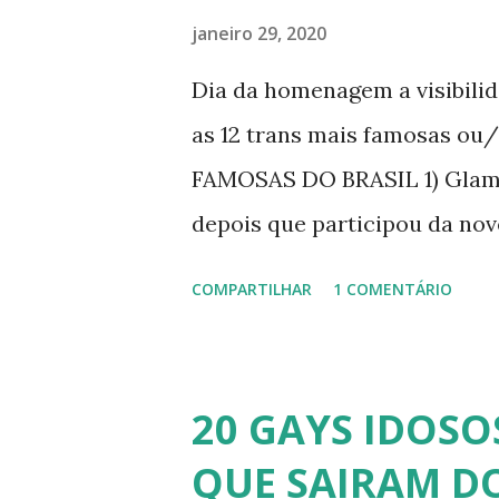
janeiro 29, 2020
Dia da homenagem a visibili
as 12 trans mais famosas ou
FAMOSAS DO BRASIL 1) Glamo
depois que participou da nov
dando vida a transexual, Bri
COMPARTILHAR
1 COMENTÁRIO
transsexual brasileira. Em en
perdido a virgindade como mu
redesignação sexual. A modelo
20 GAYS IDOSO
busca de ser feliz, e não par
QUE SAIRAM DO
Apresenta o programa "A Tard