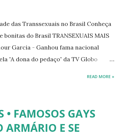
dade das Transsexuais no Brasil Conheça
/e bonitas do Brasil TRANSEXUAIS MAIS
ur Garcia - Ganhou fama nacional
ela "A dona do pedaço" da TV Globo
tney. 2) Lea T é uma famosa modelo
READ MORE »
trevista à revista Época, Lea revelou ter
lher após se submeter à cirurgia de
 disse, ainda, que realizou a cirurgia em
S • FAMOSOS GAYS
a agradar a um homem. 3) Léo Aquilla -
 ARMÁRIO E SE
e é Sua", na Rede TV, ao lado de Sonia