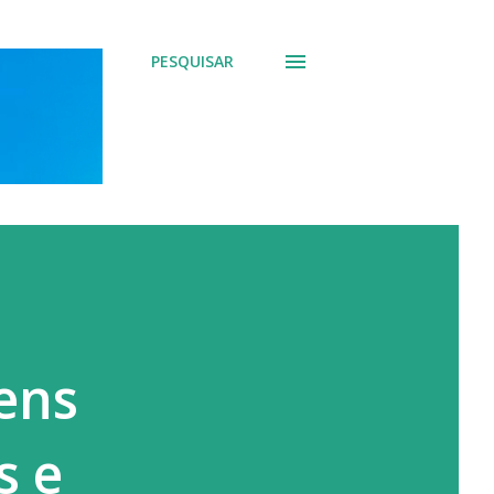
PESQUISAR
ens
s e