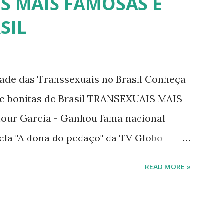
S MAIS FAMOSAS E
SIL
dade das Transsexuais no Brasil Conheça
/e bonitas do Brasil TRANSEXUAIS MAIS
ur Garcia - Ganhou fama nacional
ela "A dona do pedaço" da TV Globo
tney. 2) Lea T é uma famosa modelo
READ MORE »
trevista à revista Época, Lea revelou ter
lher após se submeter à cirurgia de
 disse, ainda, que realizou a cirurgia em