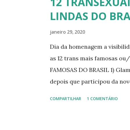
12 TRANSEXUAI
LINDAS DO BRA
janeiro 29, 2020
Dia da homenagem a visibili
as 12 trans mais famosas ou
FAMOSAS DO BRASIL 1) Glamo
depois que participou da nov
dando vida a transexual, Bri
COMPARTILHAR
1 COMENTÁRIO
transsexual brasileira. Em en
perdido a virgindade como mu
redesignação sexual. A modelo