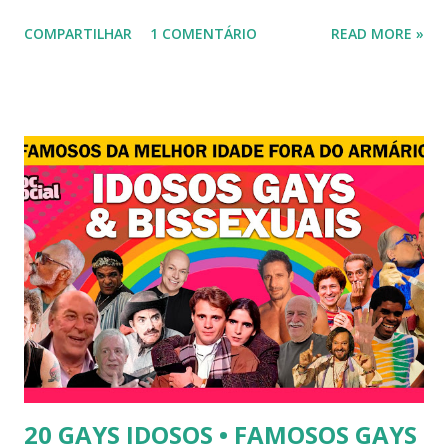
novela "A dona do pedaço" da TV Globo dando vida a
COMPARTILHAR
1 COMENTÁRIO
READ MORE »
transexual, Britney. 2) Lea T é uma famosa modelo
transsexual brasileira. Em entrevista à revista Época, Lea
revelou ter perdido a virgindade como mulher após se
submeter à cirurgia de redesignação sexual. A modelo
disse, ainda, que realizou a cirurgia em busca de ser feliz, e
não para agradar a um homem. 3) Léo Aquilla - Apresenta o
programa "A Tarde é Sua", na Rede TV, ao lado de Sonia
Abrão. A loira também participou do reality show "A
Fazenda", exibido pela Record TV. 4) Thalita Zampirolli -
Thalita Zampirolli é modelo, atriz e empresária. A loira
alcançou a fama após ser apontada como affair do ex-
jogador Romário. 5) Ariadna Arantes - Ariadna Arantes
ficou nacionalmente conhecida após sua ...
20 GAYS IDOSOS • FAMOSOS GAYS