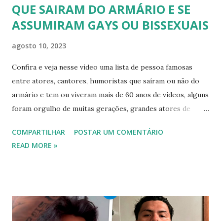
QUE SAIRAM DO ARMÁRIO E SE
ASSUMIRAM GAYS OU BISSEXUAIS
agosto 10, 2023
Confira e veja nesse vídeo uma lista de pessoa famosas
entre atores, cantores, humoristas que saíram ou não do
armário e tem ou viveram mais de 60 anos de vídeos, alguns
foram orgulho de muitas gerações, grandes atores de
novelas, cantores de sucesso e pessoas bem sucedidas que
COMPARTILHAR
POSTAR UM COMENTÁRIO
foram gays, bissexuais ou algo mais. 20 GAYS IDOSOS •
READ MORE »
FAMOSOS GAYS QUE SAIRAM DO ARMÁRIO E SE
ASSUMIRAM GAYS OU BISSEXUAIS Famosos brasileiros
cantores e atores que saíram do armário na terceira idade
e se assumiram gays u bissexuais 00:04 Curtir e comentar:
00:04 Abertura do vídeo: 00:15 AVISO 00:18 Não é
recomendado “retirar alguém do armário”, sexualidade e