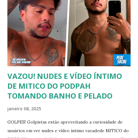
tempo é algo particular de cada indivíduo, cabendo somente
a ele sair ou não. As pessoas mencionadas nesse vídeo
escolheram ser públicas e antes deste TODAS já tiveram a
sexualidade exposta. MAIORES DE 60 ANOS Tuca Andrada
00:41 Famosos foi flagrado beijando outro homem no
carnaval do Rio Alexandre Frota 00:56 Ator se diz hetero,
mas fez filmes com tr...
VAZOU! NUDES E VÍDEO ÍNTIMO
DE MITICO DO PODPAH
TOMANDO BANHO E PELADO
janeiro 08, 2025
GOLPES! Golpistas estão aproveitando a curiosidade de
usuários em ver nudes e vídeo íntimo vazadode MITICO do