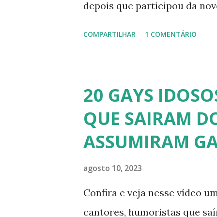
depois que participou da nov
dando vida a transexual, Bri
COMPARTILHAR
1 COMENTÁRIO
transsexual brasileira. Em en
perdido a virgindade como mu
redesignação sexual. A modelo
20 GAYS IDOSO
busca de ser feliz, e não par
QUE SAIRAM DO
Apresenta o programa "A Tard
ASSUMIRAM GA
Abrão. A loira também partici
pela Record TV. 4) Thalita Za
agosto 10, 2023
atriz e empresária. A loira 
Confira e veja nesse vídeo um
affair do ex-jogador Romário
cantores, humoristas que sa