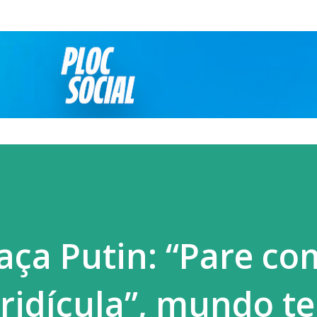
Pular para o conteúdo principal
ça Putin: “Pare co
 ridícula”, mundo t