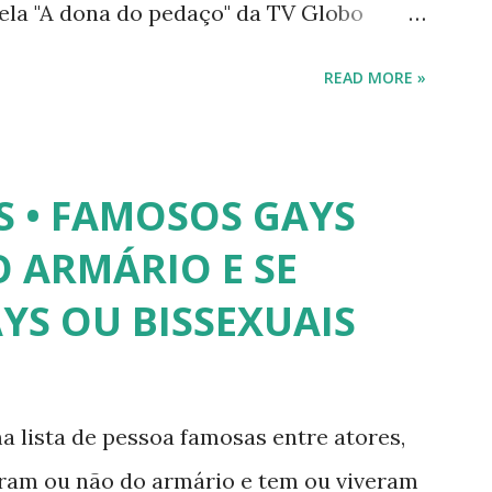
ela "A dona do pedaço" da TV Globo
tney. 2) Lea T é uma famosa modelo
READ MORE »
trevista à revista Época, Lea revelou ter
lher após se submeter à cirurgia de
 disse, ainda, que realizou a cirurgia em
S • FAMOSOS GAYS
a agradar a um homem. 3) Léo Aquilla -
 ARMÁRIO E SE
e é Sua", na Rede TV, ao lado de Sonia
YS OU BISSEXUAIS
pou do reality show "A Fazenda", exibido
mpirolli - Thalita Zampirolli é modelo,
alcançou a fama após ser apontada como
a lista de pessoa famosas entre atores,
. 5) Ariadna Arantes - Ariadna Arantes
íram ou não do armário e tem ou viveram