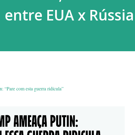
entre EUA x Rússia
“Pare com esta guerra ridícula”