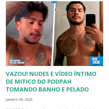
00:04 Abertura do vídeo: 00:15 AVISO 00:18 Não é
recomendado “retirar alguém do armário”, sexualidade e
tempo é algo particular de cada indivíduo, cabendo somente
a ele sair ou não. As pessoas mencionadas nesse vídeo
escolheram ser públicas e antes deste TODAS já tiveram a
sexualidade exposta. MAIORES DE 60 ANOS Tuca Andrada
00:41 Famosos foi flagrado beijando outro homem no
carnaval do Rio Alexandre Frota 00:56 Ator se diz hetero,
mas fez filmes com tr...
VAZOU! NUDES E VÍDEO ÍNTIMO
DE MITICO DO PODPAH
TOMANDO BANHO E PELADO
janeiro 08, 2025