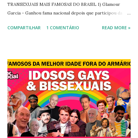
TRANSEXUAIS MAIS FAMOSAS DO BRASIL 1) Glamour
Garcia - Ganhou fama nacional depois que participou da
novela "A dona do pedaço" da TV Globo dando vida a
COMPARTILHAR
1 COMENTÁRIO
READ MORE »
transexual, Britney. 2) Lea T é uma famosa modelo
transsexual brasileira. Em entrevista à revista Época, Lea
revelou ter perdido a virgindade como mulher após se
submeter à cirurgia de redesignação sexual. A modelo
disse, ainda, que realizou a cirurgia em busca de ser feliz, e
não para agradar a um homem. 3) Léo Aquilla - Apresenta o
programa "A Tarde é Sua", na Rede TV, ao lado de Sonia
Abrão. A loira também participou do reality show "A
Fazenda", exibido pela Record TV. 4) Thalita Zampirolli -
Thalita Zampirolli é modelo, atriz e empresária. A loira
alcançou a fama após ser apontada como affair do ex-
jogador Romário. 5) Ariadna Arantes - Ariadna Arantes
ficou nacionalmente conhecida após sua ...