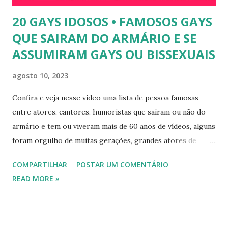
20 GAYS IDOSOS • FAMOSOS GAYS
QUE SAIRAM DO ARMÁRIO E SE
ASSUMIRAM GAYS OU BISSEXUAIS
agosto 10, 2023
Confira e veja nesse vídeo uma lista de pessoa famosas
entre atores, cantores, humoristas que saíram ou não do
armário e tem ou viveram mais de 60 anos de vídeos, alguns
foram orgulho de muitas gerações, grandes atores de
novelas, cantores de sucesso e pessoas bem sucedidas que
COMPARTILHAR
POSTAR UM COMENTÁRIO
foram gays, bissexuais ou algo mais. 20 GAYS IDOSOS •
READ MORE »
FAMOSOS GAYS QUE SAIRAM DO ARMÁRIO E SE
ASSUMIRAM GAYS OU BISSEXUAIS Famosos brasileiros
cantores e atores que saíram do armário na terceira idade
e se assumiram gays u bissexuais 00:04 Curtir e comentar: