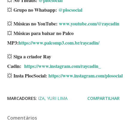
No Theads:
@plocsocial
💥
Grupo no Whatsapp:
@plocsocial
💥
Músicas no YouTube:
www.youtube.com/@raycadin
💥
Músicas para baixar no Palco
💥
MP3:
https://www.palcomp3.com.br/raycadin/
Siga a criador Ray
💥
Cadin:
https://www.instagram.com/raycadin_
Insta PlocSocial:
https://www.instagram.com/plosocial
💥
MARCADORES:
IZA
YURI LIMA
COMPARTILHAR
Comentários