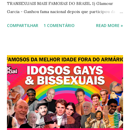
TRANSEXUAIS MAIS FAMOSAS DO BRASIL 1) Glamour
Garcia - Ganhou fama nacional depois que participou da
novela "A dona do pedaço" da TV Globo dando vida a
COMPARTILHAR
1 COMENTÁRIO
READ MORE »
transexual, Britney. 2) Lea T é uma famosa modelo
transsexual brasileira. Em entrevista à revista Época, Lea
revelou ter perdido a virgindade como mulher após se
submeter à cirurgia de redesignação sexual. A modelo
disse, ainda, que realizou a cirurgia em busca de ser feliz, e
não para agradar a um homem. 3) Léo Aquilla - Apresenta o
programa "A Tarde é Sua", na Rede TV, ao lado de Sonia
Abrão. A loira também participou do reality show "A
Fazenda", exibido pela Record TV. 4) Thalita Zampirolli -
Thalita Zampirolli é modelo, atriz e empresária. A loira
alcançou a fama após ser apontada como affair do ex-
jogador Romário. 5) Ariadna Arantes - Ariadna Arantes
ficou nacionalmente conhecida após sua ...