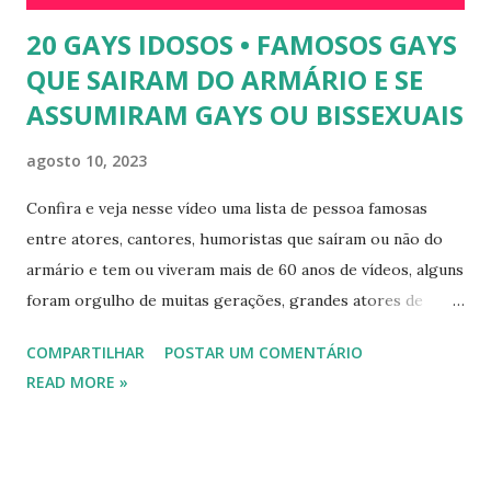
20 GAYS IDOSOS • FAMOSOS GAYS
QUE SAIRAM DO ARMÁRIO E SE
ASSUMIRAM GAYS OU BISSEXUAIS
agosto 10, 2023
Confira e veja nesse vídeo uma lista de pessoa famosas
entre atores, cantores, humoristas que saíram ou não do
armário e tem ou viveram mais de 60 anos de vídeos, alguns
foram orgulho de muitas gerações, grandes atores de
novelas, cantores de sucesso e pessoas bem sucedidas que
COMPARTILHAR
POSTAR UM COMENTÁRIO
foram gays, bissexuais ou algo mais. 20 GAYS IDOSOS •
READ MORE »
FAMOSOS GAYS QUE SAIRAM DO ARMÁRIO E SE
ASSUMIRAM GAYS OU BISSEXUAIS Famosos brasileiros
cantores e atores que saíram do armário na terceira idade
e se assumiram gays u bissexuais 00:04 Curtir e comentar: