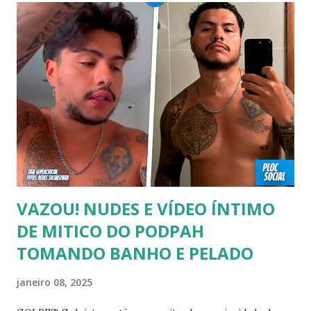
00:04 Abertura do vídeo: 00:15 AVISO 00:18 Não é
recomendado “retirar alguém do armário”, sexualidade e
tempo é algo particular de cada indivíduo, cabendo somente
a ele sair ou não. As pessoas mencionadas nesse vídeo
escolheram ser públicas e antes deste TODAS já tiveram a
sexualidade exposta. MAIORES DE 60 ANOS Tuca Andrada
00:41 Famosos foi flagrado beijando outro homem no
carnaval do Rio Alexandre Frota 00:56 Ator se diz hetero,
mas fez filmes com tr...
VAZOU! NUDES E VÍDEO ÍNTIMO
DE MITICO DO PODPAH
TOMANDO BANHO E PELADO
janeiro 08, 2025