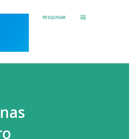
PESQUISAR
 nas
ro