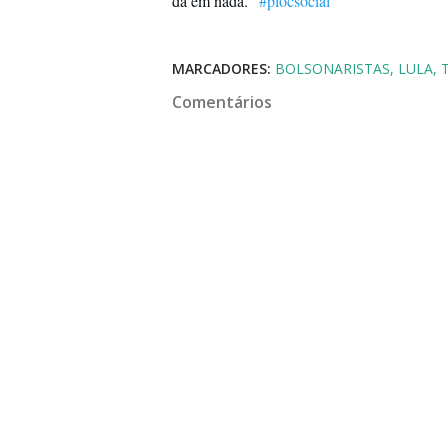
dá em nada." 
#plocsocial
MARCADORES:
BOLSONARISTAS
LULA
Comentários