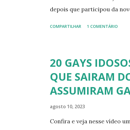
depois que participou da nov
dando vida a transexual, Bri
COMPARTILHAR
1 COMENTÁRIO
transsexual brasileira. Em en
perdido a virgindade como mu
redesignação sexual. A modelo
20 GAYS IDOSO
busca de ser feliz, e não par
QUE SAIRAM DO
Apresenta o programa "A Tard
ASSUMIRAM GA
Abrão. A loira também partici
pela Record TV. 4) Thalita Za
agosto 10, 2023
atriz e empresária. A loira 
Confira e veja nesse vídeo um
affair do ex-jogador Romário