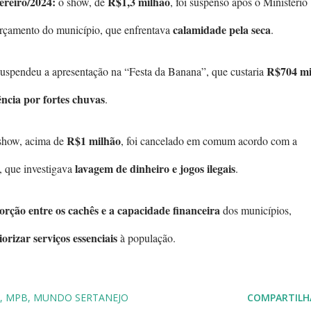
reiro/2024:
R$1,3 milhão
o show, de
, foi suspenso após o Ministério
calamidade pela seca
orçamento do município, que enfrentava
.
R$704 mi
uspendeu a apresentação na “Festa da Banana”, que custaria
ncia por fortes chuvas
.
R$1 milhão
show, acima de
, foi cancelado em comum acordo com a
lavagem de dinheiro e jogos ilegais
, que investigava
.
rção entre os cachês e a capacidade financeira
dos municípios,
orizar serviços essenciais
à população.
MPB
MUNDO SERTANEJO
COMPARTILH