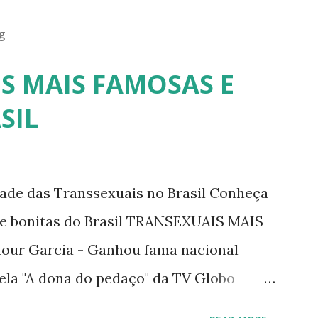
g
S MAIS FAMOSAS E
SIL
dade das Transsexuais no Brasil Conheça
/e bonitas do Brasil TRANSEXUAIS MAIS
ur Garcia - Ganhou fama nacional
ela "A dona do pedaço" da TV Globo
tney. 2) Lea T é uma famosa modelo