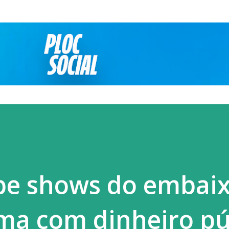
Pular para o conteúdo principal
íbe shows do embai
ma com dinheiro pú