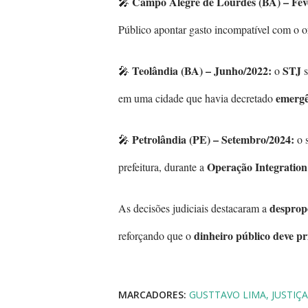
Campo Alegre de Lourdes (BA) – Feve
🎤
Público apontar gasto incompatível com o 
Teolândia (BA) – Junho/2022:
STJ
🎤
o
s
emergê
em uma cidade que havia decretado
Petrolândia (PE) – Setembro/2024:
🎤
o 
Operação Integration
prefeitura, durante a
despropo
As decisões judiciais destacaram a
dinheiro público deve pri
reforçando que o
MARCADORES:
GUSTTAVO LIMA
JUSTIÇA