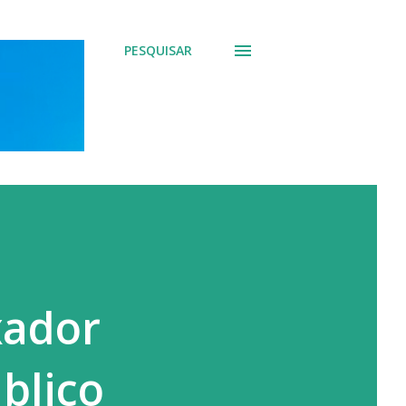
PESQUISAR
xador
blico