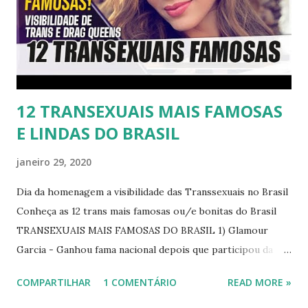
12 TRANSEXUAIS MAIS FAMOSAS
E LINDAS DO BRASIL
janeiro 29, 2020
Dia da homenagem a visibilidade das Transsexuais no Brasil
Conheça as 12 trans mais famosas ou/e bonitas do Brasil
TRANSEXUAIS MAIS FAMOSAS DO BRASIL 1) Glamour
Garcia - Ganhou fama nacional depois que participou da
novela "A dona do pedaço" da TV Globo dando vida a
COMPARTILHAR
1 COMENTÁRIO
READ MORE »
transexual, Britney. 2) Lea T é uma famosa modelo
transsexual brasileira. Em entrevista à revista Época, Lea