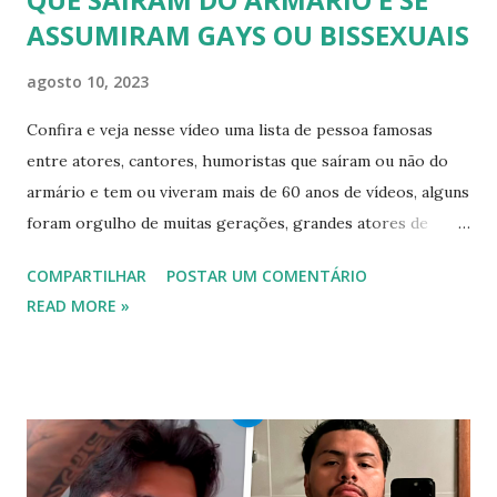
ASSUMIRAM GAYS OU BISSEXUAIS
agosto 10, 2023
Confira e veja nesse vídeo uma lista de pessoa famosas
entre atores, cantores, humoristas que saíram ou não do
armário e tem ou viveram mais de 60 anos de vídeos, alguns
foram orgulho de muitas gerações, grandes atores de
novelas, cantores de sucesso e pessoas bem sucedidas que
COMPARTILHAR
POSTAR UM COMENTÁRIO
foram gays, bissexuais ou algo mais. 20 GAYS IDOSOS •
READ MORE »
FAMOSOS GAYS QUE SAIRAM DO ARMÁRIO E SE
ASSUMIRAM GAYS OU BISSEXUAIS Famosos brasileiros
cantores e atores que saíram do armário na terceira idade
e se assumiram gays u bissexuais 00:04 Curtir e comentar:
00:04 Abertura do vídeo: 00:15 AVISO 00:18 Não é
recomendado “retirar alguém do armário”, sexualidade e