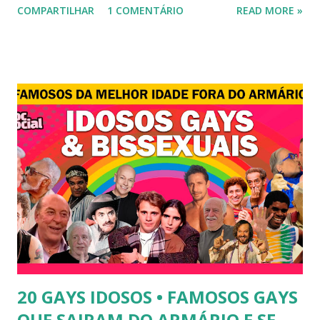
COMPARTILHAR
1 COMENTÁRIO
READ MORE »
transexual, Britney. 2) Lea T é uma famosa modelo
transsexual brasileira. Em entrevista à revista Época, Lea
revelou ter perdido a virgindade como mulher após se
submeter à cirurgia de redesignação sexual. A modelo
disse, ainda, que realizou a cirurgia em busca de ser feliz, e
não para agradar a um homem. 3) Léo Aquilla - Apresenta o
programa "A Tarde é Sua", na Rede TV, ao lado de Sonia
Abrão. A loira também participou do reality show "A
Fazenda", exibido pela Record TV. 4) Thalita Zampirolli -
Thalita Zampirolli é modelo, atriz e empresária. A loira
alcançou a fama após ser apontada como affair do ex-
jogador Romário. 5) Ariadna Arantes - Ariadna Arantes
ficou nacionalmente conhecida após sua ...
20 GAYS IDOSOS • FAMOSOS GAYS
QUE SAIRAM DO ARMÁRIO E SE