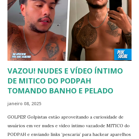
tempo é algo particular de cada indivíduo, cabendo somente
a ele sair ou não. As pessoas mencionadas nesse vídeo
escolheram ser públicas e antes deste TODAS já tiveram a
sexualidade exposta. MAIORES DE 60 ANOS Tuca Andrada
00:41 Famosos foi flagrado beijando outro homem no
carnaval do Rio Alexandre Frota 00:56 Ator se diz hetero,
mas fez filmes com tr...
VAZOU! NUDES E VÍDEO ÍNTIMO
DE MITICO DO PODPAH
TOMANDO BANHO E PELADO
janeiro 08, 2025
GOLPES! Golpistas estão aproveitando a curiosidade de
usuários em ver nudes e vídeo íntimo vazadode MITICO do
PODPAH e enviando links ‘pescaria’ para hackear aparelhos