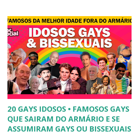
revelou ter perdido a virgindade como mulher após se
submeter à cirurgia de redesignação sexual. A modelo
disse, ainda, que realizou a cirurgia em busca de ser feliz, e
não para agradar a um homem. 3) Léo Aquilla - Apresenta o
programa "A Tarde é Sua", na Rede TV, ao lado de Sonia
Abrão. A loira também participou do reality show "A
Fazenda", exibido pela Record TV. 4) Thalita Zampirolli -
Thalita Zampirolli é modelo, atriz e empresária. A loira
alcançou a fama após ser apontada como affair do ex-
jogador Romário. 5) Ariadna Arantes - Ariadna Arantes
ficou nacionalmente conhecida após sua ...
20 GAYS IDOSOS • FAMOSOS GAYS
QUE SAIRAM DO ARMÁRIO E SE
ASSUMIRAM GAYS OU BISSEXUAIS