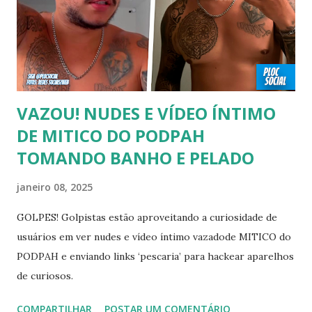
sexualidade exposta. MAIORES DE 60 ANOS Tuca Andrada
00:41 Famosos foi flagrado beijando outro homem no
carnaval do Rio Alexandre Frota 00:56 Ator se diz hetero,
mas fez filmes com tr...
VAZOU! NUDES E VÍDEO ÍNTIMO
DE MITICO DO PODPAH
TOMANDO BANHO E PELADO
janeiro 08, 2025
GOLPES! Golpistas estão aproveitando a curiosidade de
usuários em ver nudes e vídeo íntimo vazadode MITICO do
PODPAH e enviando links ‘pescaria’ para hackear aparelhos
de curiosos.
COMPARTILHAR
POSTAR UM COMENTÁRIO