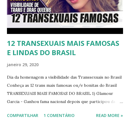
12 TRANSEXUAIS MAIS FAMOSAS
E LINDAS DO BRASIL
janeiro 29, 2020
Dia da homenagem a visibilidade das Transsexuais no Brasil
Conheça as 12 trans mais famosas ou/e bonitas do Brasil
TRANSEXUAIS MAIS FAMOSAS DO BRASIL 1) Glamour
Garcia - Ganhou fama nacional depois que participou da
novela "A dona do pedaço" da TV Globo dando vida a
COMPARTILHAR
1 COMENTÁRIO
READ MORE »
transexual, Britney. 2) Lea T é uma famosa modelo
transsexual brasileira. Em entrevista à revista Época, Lea