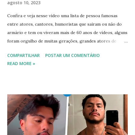
agosto 10, 2023
Confira e veja nesse vídeo uma lista de pessoa famosas
entre atores, cantores, humoristas que saíram ou não do
armário e tem ou viveram mais de 60 anos de vídeos, alguns
foram orgulho de muitas gerações, grandes atores de
novelas, cantores de sucesso e pessoas bem sucedidas que
COMPARTILHAR
POSTAR UM COMENTÁRIO
foram gays, bissexuais ou algo mais. 20 GAYS IDOSOS •
READ MORE »
FAMOSOS GAYS QUE SAIRAM DO ARMÁRIO E SE
ASSUMIRAM GAYS OU BISSEXUAIS Famosos brasileiros
cantores e atores que saíram do armário na terceira idade
e se assumiram gays u bissexuais 00:04 Curtir e comentar:
00:04 Abertura do vídeo: 00:15 AVISO 00:18 Não é
recomendado “retirar alguém do armário”, sexualidade e
tempo é algo particular de cada indivíduo, cabendo somente
a ele sair ou não. As pessoas mencionadas nesse vídeo
escolheram ser públicas e antes deste TODAS já tiveram a