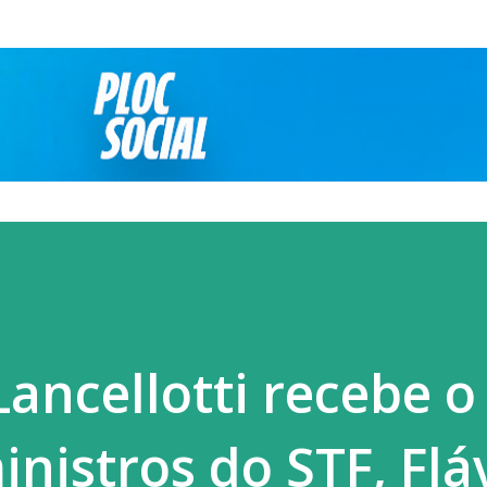
Pular para o conteúdo principal
Lancellotti recebe o
nistros do STF, Flá