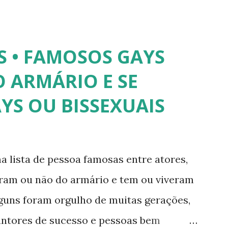
trevista à revista Época, Lea revelou ter
lher após se submeter à cirurgia de
 disse, ainda, que realizou a cirurgia em
S • FAMOSOS GAYS
a agradar a um homem. 3) Léo Aquilla -
 ARMÁRIO E SE
e é Sua", na Rede TV, ao lado de Sonia
YS OU BISSEXUAIS
pou do reality show "A Fazenda", exibido
mpirolli - Thalita Zampirolli é modelo,
alcançou a fama após ser apontada como
a lista de pessoa famosas entre atores,
. 5) Ariadna Arantes - Ariadna Arantes
íram ou não do armário e tem ou viveram
a após sua ...
lguns foram orgulho de muitas gerações,
antores de sucesso e pessoas bem