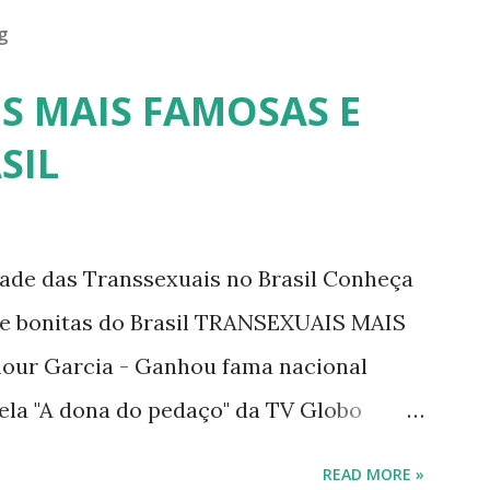
g
S MAIS FAMOSAS E
SIL
dade das Transsexuais no Brasil Conheça
/e bonitas do Brasil TRANSEXUAIS MAIS
ur Garcia - Ganhou fama nacional
ela "A dona do pedaço" da TV Globo
tney. 2) Lea T é uma famosa modelo
READ MORE »