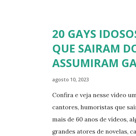
transsexual brasileira. Em en
perdido a virgindade como mu
redesignação sexual. A modelo
20 GAYS IDOSO
busca de ser feliz, e não par
QUE SAIRAM DO
Apresenta o programa "A Tard
ASSUMIRAM GA
Abrão. A loira também partici
pela Record TV. 4) Thalita Za
agosto 10, 2023
atriz e empresária. A loira 
Confira e veja nesse vídeo um
affair do ex-jogador Romário
cantores, humoristas que sa
ficou nacionalmente conhecid
mais de 60 anos de vídeos, a
grandes atores de novelas, c