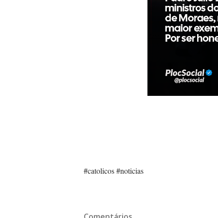
#catolicos
#noticias
Comentários