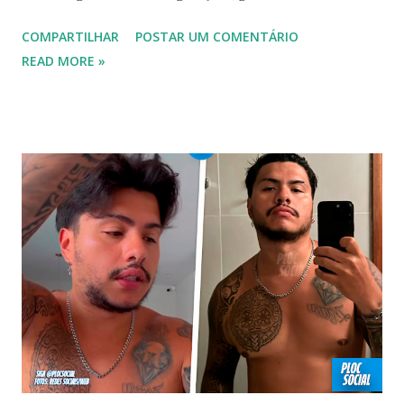
novelas, cantores de sucesso e pessoas bem sucedidas que
COMPARTILHAR
POSTAR UM COMENTÁRIO
foram gays, bissexuais ou algo mais. 20 GAYS IDOSOS •
READ MORE »
FAMOSOS GAYS QUE SAIRAM DO ARMÁRIO E SE
ASSUMIRAM GAYS OU BISSEXUAIS Famosos brasileiros
cantores e atores que saíram do armário na terceira idade
e se assumiram gays u bissexuais 00:04 Curtir e comentar:
00:04 Abertura do vídeo: 00:15 AVISO 00:18 Não é
recomendado “retirar alguém do armário”, sexualidade e
tempo é algo particular de cada indivíduo, cabendo somente
a ele sair ou não. As pessoas mencionadas nesse vídeo
escolheram ser públicas e antes deste TODAS já tiveram a
sexualidade exposta. MAIORES DE 60 ANOS Tuca Andrada
00:41 Famosos foi flagrado beijando outro homem no
carnaval do Rio Alexandre Frota 00:56 Ator se diz hetero,
mas fez filmes com tr...