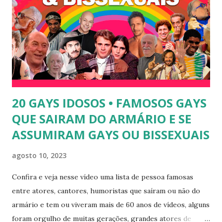
Abrão. A loira também participou do reality show "A
Fazenda", exibido pela Record TV. 4) Thalita Zampirolli -
Thalita Zampirolli é modelo, atriz e empresária. A loira
alcançou a fama após ser apontada como affair do ex-
jogador Romário. 5) Ariadna Arantes - Ariadna Arantes
ficou nacionalmente conhecida após sua ...
20 GAYS IDOSOS • FAMOSOS GAYS
QUE SAIRAM DO ARMÁRIO E SE
ASSUMIRAM GAYS OU BISSEXUAIS
agosto 10, 2023
Confira e veja nesse vídeo uma lista de pessoa famosas
entre atores, cantores, humoristas que saíram ou não do
armário e tem ou viveram mais de 60 anos de vídeos, alguns
foram orgulho de muitas gerações, grandes atores de