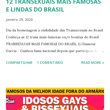
12 TRANSEXUAIS MAIS FAMOSAS
E LINDAS DO BRASIL
janeiro 29, 2020
Dia da homenagem a visibilidade das Transsexuais no Brasil
Conheça as 12 trans mais famosas ou/e bonitas do Brasil
TRANSEXUAIS MAIS FAMOSAS DO BRASIL 1) Glamour
Garcia - Ganhou fama nacional depois que participou da
novela "A dona do pedaço" da TV Globo dando vida a
COMPARTILHAR
1 COMENTÁRIO
READ MORE »
transexual, Britney. 2) Lea T é uma famosa modelo
transsexual brasileira. Em entrevista à revista Época, Lea
revelou ter perdido a virgindade como mulher após se
submeter à cirurgia de redesignação sexual. A modelo
disse, ainda, que realizou a cirurgia em busca de ser feliz, e
não para agradar a um homem. 3) Léo Aquilla - Apresenta o
programa "A Tarde é Sua", na Rede TV, ao lado de Sonia